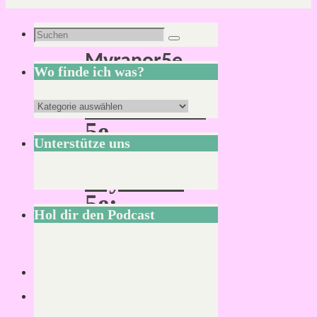
Schlagwort:
Suchen
Suchen
Myranor5e
nach:
Wo finde ich was?
Aventurien
Wo
5e
finde
Unterstütze uns
und
ich
Myranor
was?
5e:
Hol dir den Podcast
Neuigkeiten
aus
erster
Hand