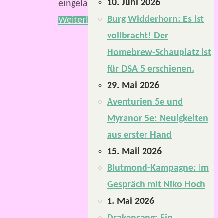
10. Juni 2026
eingeladen.
Burg Widderhorn: Es ist
Weiterlesen
vollbracht! Der
Homebrew-Schauplatz ist
für DSA 5 erschienen.
29. Mai 2026
Aventurien 5e und
Myranor 5e: Neuigkeiten
aus erster Hand
15. Mail 2026
Blutmond-Kampagne: Im
Gespräch mit Niko Hoch
1. Mai 2026