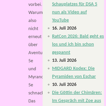
Schauplatzes für DSA 5
vorbei.
nun als Video auf
Warum
YouTube
also
16. Juli 2026
nicht
RatCon 2026: Bald geht es
erneut
los und ich bin schon
über
gespannt
Aventurien
13. Juli 2026
5e
MIDGARD Kodex: Die
und
Pyramiden von Eschar
Myranor
10. Juli 2026
5e
Die Göttin der Chimären:
schnacken?
Im Gespräch mit Zoe aus
Das