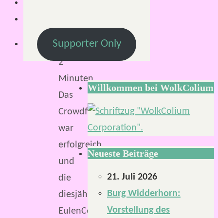
Supporter Only
Lesezeit:
2
Minuten
Willkommen bei WolkColium
Das
Crowdfunding
war
erfolgreich
Neueste Beiträge
und
21. Juli 2026
die
Burg Widderhorn:
diesjährige
Vorstellung des
EulenCon