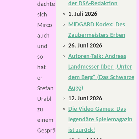
der DSA-Redaktion
dachte
1. Juli 2026
sich
MIDGARD Kodex: Des
Mirco
Zaubermeisters Erben
auch
26. Juni 2026
und
Autoren-Talk: Andreas
so
Landmesser über „Unter
hat
dem Berg“ (Das Schwarze
er
Auge)
Stefan
12. Juni 2026
Urabl
Die Video Games: Das
zu
legendäre Spielemagazin
einem
ist zurück!
Gespräch