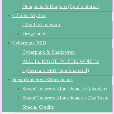
Dungeons & Dragons (Spielmaterial)
Cthulhu-Mythos
Cthulhu/Lovecraft
Drygolstadt
Cyberpunk RED
Cyberpunk & Shadowrun
ALL. IS. RIGHT. IN. THE. WORLD.
Cyberpunk RED (Spielmaterial)
SteamTinkerers Klönschnack
SteamTinkerers Klönschnack (Episoden)
SteamTinkerers Klönschnack – Das Team
Special Credits