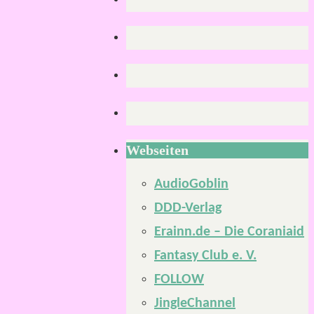
Webseiten
AudioGoblin
DDD-Verlag
Erainn.de – Die Coraniaid
Fantasy Club e. V.
FOLLOW
JingleChannel