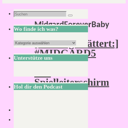
Schlagwort:
Suchen
Suchen
MidgardForeverBaby
nach:
Wo finde ich was?
[:Durchgeblättert:]
Wo
#MIDGARD5
finde
Unterstütze uns
–
ich
Der
was?
Spielleiterschirm
Hol dir den Podcast
Von
Mirco