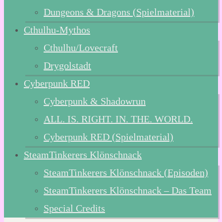
Dungeons & Dragons (Spielmaterial)
Cthulhu-Mythos
Cthulhu/Lovecraft
Drygolstadt
Cyberpunk RED
Cyberpunk & Shadowrun
ALL. IS. RIGHT. IN. THE. WORLD.
Cyberpunk RED (Spielmaterial)
SteamTinkerers Klönschnack
SteamTinkerers Klönschnack (Episoden)
SteamTinkerers Klönschnack – Das Team
Special Credits