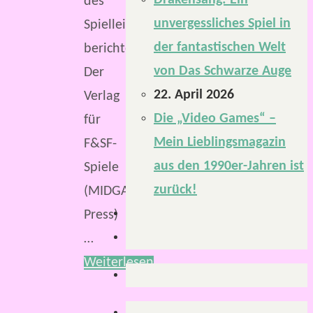
Drakensang: Ein
des
unvergessliches Spiel in
Spielleiterschirms
der fantastischen Welt
berichtet.
von Das Schwarze Auge
Der
22. April 2026
Verlag
Die „Video Games“ –
für
Mein Lieblingsmagazin
F&SF-
aus den 1990er-Jahren ist
Spiele
zurück!
(MIDGARD
Press)
…
Weiterlesen