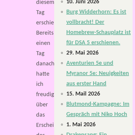
10. Juni 2026
diesem
Burg Widderhorn: Es ist
Tag
vollbracht! Der
erschienen.
Homebrew-Schauplatz ist
Bereits
für DSA 5 erschienen.
einen
29. Mai 2026
Tag
Aventurien 5e und
danach
Myranor 5e: Neuigkeiten
hatte
aus erster Hand
ich
15. Mail 2026
freudig
Blutmond-Kampagne: Im
über
Gespräch mit Niko Hoch
das
1. Mai 2026
Erscheinen