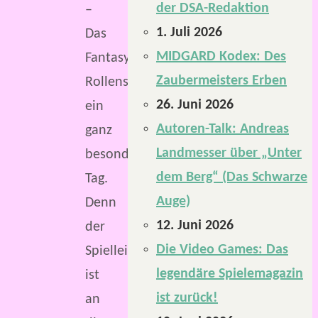
der DSA-Redaktion
–
1. Juli 2026
Das
MIDGARD Kodex: Des
Fantasy-
Zaubermeisters Erben
Rollenspiel
26. Juni 2026
ein
Autoren-Talk: Andreas
ganz
Landmesser über „Unter
besonderer
dem Berg“ (Das Schwarze
Tag.
Auge)
Denn
12. Juni 2026
der
Die Video Games: Das
Spielleiterschirm
legendäre Spielemagazin
ist
ist zurück!
an