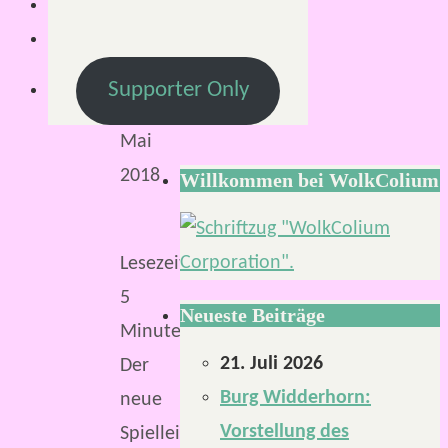
7.
Mai
2018
Supporter Only
7.
Mai
2018
Willkommen bei WolkColium
Lesezeit:
5
Neueste Beiträge
Minuten
21. Juli 2026
Der
Burg Widderhorn:
neue
Vorstellung des
Spielleiterschirm