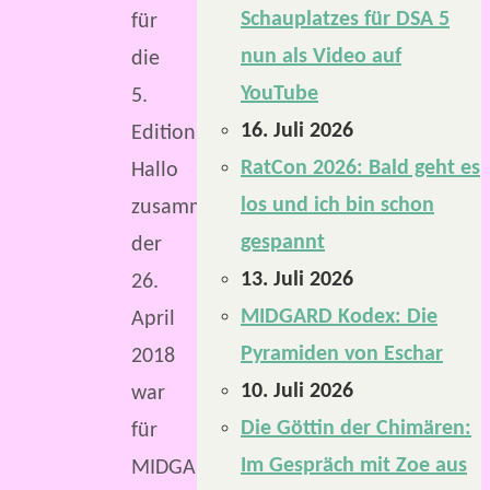
Schauplatzes für DSA 5
für
nun als Video auf
die
YouTube
5.
16. Juli 2026
Edition.
RatCon 2026: Bald geht es
Hallo
los und ich bin schon
zusammen,
gespannt
der
13. Juli 2026
26.
MIDGARD Kodex: Die
April
Pyramiden von Eschar
2018
10. Juli 2026
war
Die Göttin der Chimären:
für
Im Gespräch mit Zoe aus
MIDGARD