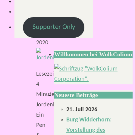
Juni
2020
4.
Supporter Only
Juni
2020
Willkommen bei WolkColium
Lesezeit:
4
Minuten
Neueste Beiträge
Jordenheim.
21. Juli 2026
Ein
Burg Widderhorn:
Pen
Vorstellung des