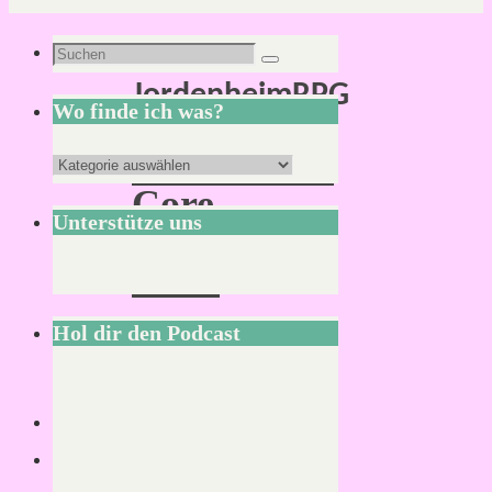
Schlagwort:
Suchen
Suchen
JordenheimRPG
nach:
Wo finde ich was?
Jordenheim
Wo
Core
finde
Unterstütze uns
Rule
ich
Book
was?
Hol dir den Podcast
Von
Mirco
3.