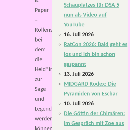
&
Schauplatzes für DSA 5
Paper
nun als Video auf
–
YouTube
Rollenspiel
16. Juli 2026
bei
RatCon 2026: Bald geht es
dem
los und ich bin schon
die
gespannt
Held*innen
13. Juli 2026
zur
MIDGARD Kodex: Die
Sage
Pyramiden von Eschar
und
10. Juli 2026
Legende
Die Göttin der Chimären:
werden
Im Gespräch mit Zoe aus
können.