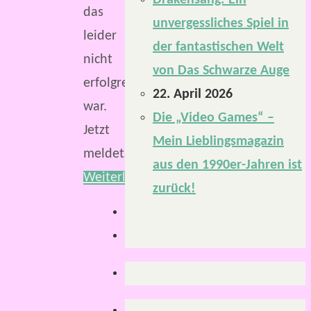
Drakensang: Ein
das
unvergessliches Spiel in
leider
der fantastischen Welt
nicht
von Das Schwarze Auge
erfolgreich
22. April 2026
war.
Die „Video Games“ –
Jetzt
Mein Lieblingsmagazin
meldet…
aus den 1990er-Jahren ist
Weiterlesen
zurück!