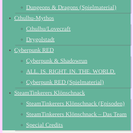
Dungeons & Dragons (Spielmaterial)
Cthulhu-Mythos
Cthulhu/Lovecraft
Drygolstadt
Cyberpunk RED
Cyberpunk & Shadowrun
ALL. IS. RIGHT. IN. THE. WORLD.
Cyberpunk RED (Spielmaterial)
SteamTinkerers Klönschnack
SteamTinkerers Klönschnack (Episoden)
SteamTinkerers Klönschnack – Das Team
Special Credits