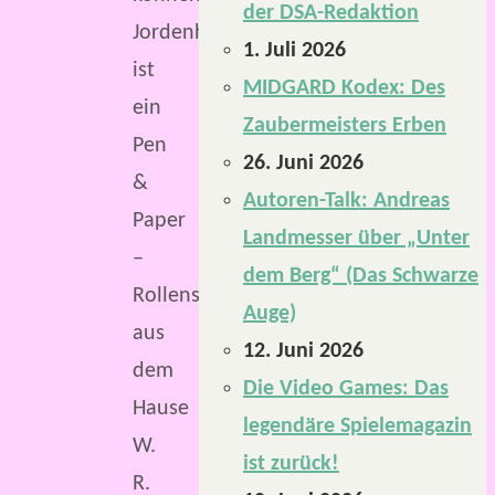
der DSA-Redaktion
Jordenheim
1. Juli 2026
ist
MIDGARD Kodex: Des
ein
Zaubermeisters Erben
Pen
26. Juni 2026
&
Autoren-Talk: Andreas
Paper
Landmesser über „Unter
–
dem Berg“ (Das Schwarze
Rollenspiel
Auge)
aus
12. Juni 2026
dem
Die Video Games: Das
Hause
legendäre Spielemagazin
W.
ist zurück!
R.