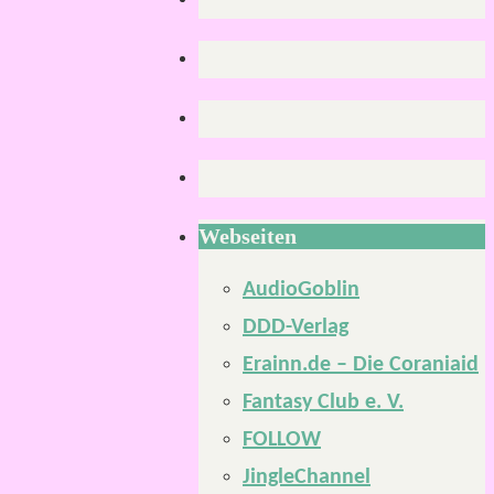
Webseiten
AudioGoblin
DDD-Verlag
Erainn.de – Die Coraniaid
Fantasy Club e. V.
FOLLOW
JingleChannel