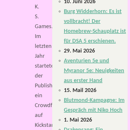
10. Juni 2026
K.
Burg Widderhorn: Es ist
S.
vollbracht! Der
Games.
Homebrew-Schauplatz ist
Im
für DSA 5 erschienen.
letzten
29. Mai 2026
Jahr
Aventurien 5e und
startete
Myranor 5e: Neuigkeiten
der
aus erster Hand
Publisher
15. Mail 2026
ein
Blutmond-Kampagne: Im
Crowdfunding
Gespräch mit Niko Hoch
auf
1. Mai 2026
Kickstarter,