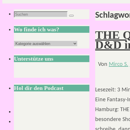
Schlagwo
Suchen
Suchen
nach:
Wo finde ich was?
THE QU
D&D in
Wo
finde
Unterstütze uns
ich
Von
Mirco S.
was?
Hol dir den Podcast
Lesezeit:
3
Mi
Eine Fantasy-
Hamburg: THE 
besondere Sho
schreibe, dann