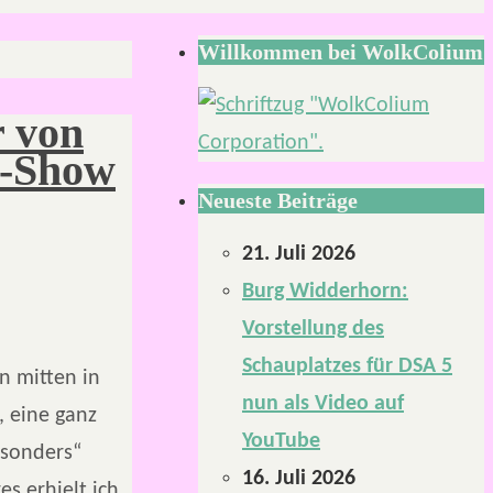
Willkommen bei WolkColium
 von
o-Show
Neueste Beiträge
21. Juli 2026
Burg Widderhorn:
Vorstellung des
Schauplatzes für DSA 5
n mitten in
nun als Video auf
 eine ganz
YouTube
esonders“
16. Juli 2026
es erhielt ich