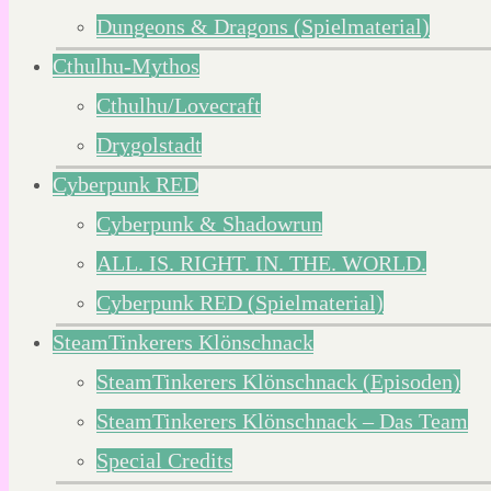
Dungeons & Dragons (Spielmaterial)
Cthulhu-Mythos
Cthulhu/Lovecraft
Drygolstadt
Cyberpunk RED
Cyberpunk & Shadowrun
ALL. IS. RIGHT. IN. THE. WORLD.
Cyberpunk RED (Spielmaterial)
SteamTinkerers Klönschnack
SteamTinkerers Klönschnack (Episoden)
SteamTinkerers Klönschnack – Das Team
Special Credits