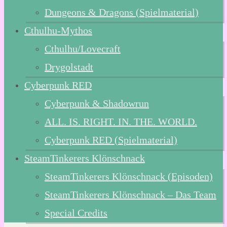
Dungeons & Dragons (Spielmaterial)
Cthulhu-Mythos
Cthulhu/Lovecraft
Drygolstadt
Cyberpunk RED
Cyberpunk & Shadowrun
ALL. IS. RIGHT. IN. THE. WORLD.
Cyberpunk RED (Spielmaterial)
SteamTinkerers Klönschnack
SteamTinkerers Klönschnack (Episoden)
SteamTinkerers Klönschnack – Das Team
Special Credits