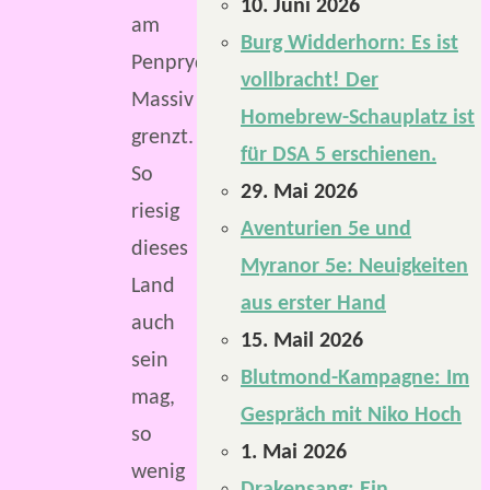
10. Juni 2026
am
Burg Widderhorn: Es ist
Penprydyn-
vollbracht! Der
Massiv
Homebrew-Schauplatz ist
grenzt.
für DSA 5 erschienen.
So
29. Mai 2026
riesig
Aventurien 5e und
dieses
Myranor 5e: Neuigkeiten
Land
aus erster Hand
auch
15. Mail 2026
sein
Blutmond-Kampagne: Im
mag,
Gespräch mit Niko Hoch
so
1. Mai 2026
wenig