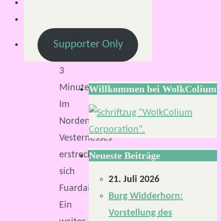
Supporter Only
Lesezeit:
3
Minuten
Willkommen bei WolkColium
Im
Norden
Vesternesses
erstreckt
Neueste Beiträge
sich
21. Juli 2026
Fuardain.
Burg Widderhorn:
Ein
Vorstellung des