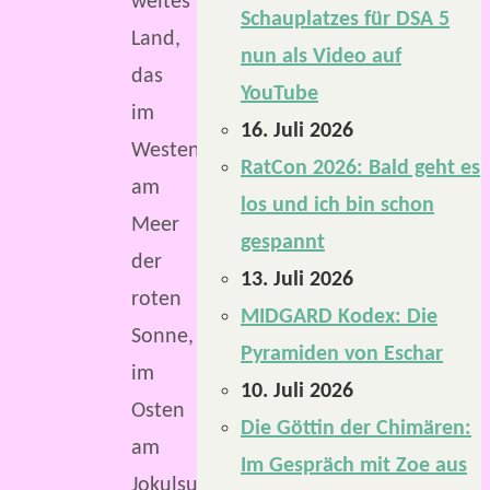
weites
Schauplatzes für DSA 5
Land,
nun als Video auf
das
YouTube
im
16. Juli 2026
Westen
RatCon 2026: Bald geht es
am
los und ich bin schon
Meer
gespannt
der
13. Juli 2026
roten
MIDGARD Kodex: Die
Sonne,
Pyramiden von Eschar
im
10. Juli 2026
Osten
Die Göttin der Chimären:
am
Im Gespräch mit Zoe aus
Jokulsund,