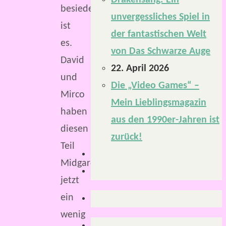
Drakensang: Ein
besiedelt
unvergessliches Spiel in
ist
der fantastischen Welt
es.
von Das Schwarze Auge
David
22. April 2026
und
Die „Video Games“ –
Mirco
Mein Lieblingsmagazin
haben
aus den 1990er-Jahren ist
diesen
zurück!
Teil
Midgards
jetzt
ein
wenig