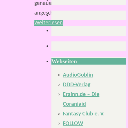
genauer
angeschaut.
Weiterlesen
Webseiten
AudioGoblin
DDD-Verlag
Erainn.de – Die
Coraniaid
Fantasy Club e. V.
FOLLOW