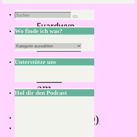
Schlagwort:
Suchen
Suchen
Fuardwyn
nach:
Wo finde ich was?
Fuardain
Wo
–
finde
Unterstütze uns
Weites
ich
Land
was?
am
Hol dir den Podcast
Rande
Midgards
(MIDGARD)