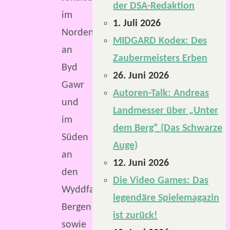
der DSA-Redaktion
im
1. Juli 2026
Norden
MIDGARD Kodex: Des
an
Zaubermeisters Erben
Byd
26. Juni 2026
Gawr
Autoren-Talk: Andreas
und
Landmesser über „Unter
im
dem Berg“ (Das Schwarze
Süden
Auge)
an
12. Juni 2026
den
Die Video Games: Das
Wyddfa-
legendäre Spielemagazin
Bergen
ist zurück!
sowie