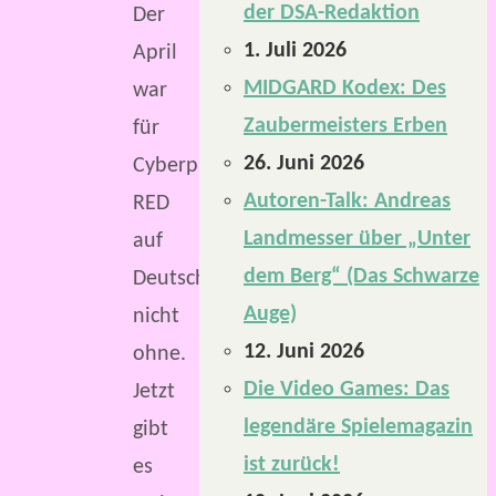
der DSA-Redaktion
Der
1. Juli 2026
April
MIDGARD Kodex: Des
war
Zaubermeisters Erben
für
26. Juni 2026
Cyberpunk
Autoren-Talk: Andreas
RED
Landmesser über „Unter
auf
dem Berg“ (Das Schwarze
Deutsch
Auge)
nicht
12. Juni 2026
ohne.
Die Video Games: Das
Jetzt
legendäre Spielemagazin
gibt
ist zurück!
es