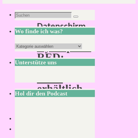
Schlagwort:
Suchen
Suchen
Datenschirm
nach:
Wo finde ich was?
Cyberpunk
Wo
RED:
finde
Unterstütze uns
Neue
ich
PDFs
was?
erhältlich
Hol dir den Podcast
Von
Mirco