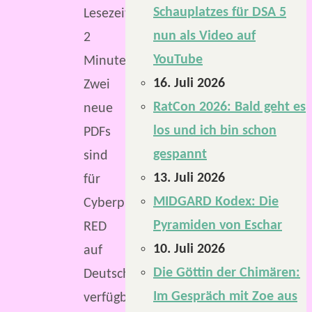
Schauplatzes für DSA 5
Lesezeit:
nun als Video auf
2
YouTube
Minuten
16. Juli 2026
Zwei
RatCon 2026: Bald geht es
neue
los und ich bin schon
PDFs
gespannt
sind
13. Juli 2026
für
MIDGARD Kodex: Die
Cyberpunk
Pyramiden von Eschar
RED
10. Juli 2026
auf
Die Göttin der Chimären:
Deutsch
Im Gespräch mit Zoe aus
verfügbar.