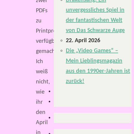
Drakensang: Ein
zwei
unvergessliches Spiel in
PDFs
der fantastischen Welt
zu
von Das Schwarze Auge
Printprodukten
22. April 2026
verfügbar
Die „Video Games“ –
gemacht.
Mein Lieblingsmagazin
Ich
aus den 1990er-Jahren ist
weiß
zurück!
nicht,
wie
ihr
den
April
in