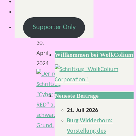
S.
30.
April
Supporter Only
2024
30.
April
Willkommen bei WolkColium
2024
Neueste Beiträge
21. Juli 2026
Burg Widderhorn:
Vorstellung des