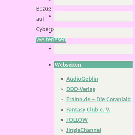
Bezug
auf
Cyberpunk…
Weiterlesen
Webseiten
AudioGoblin
DDD-Verlag
Erainn.de – Die Coraniaid
Fantasy Club e. V.
FOLLOW
JingleChannel