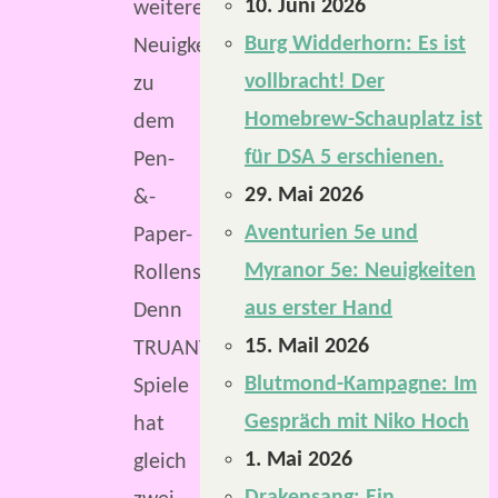
10. Juni 2026
weitere
Burg Widderhorn: Es ist
Neuigkeiten
vollbracht! Der
zu
Homebrew-Schauplatz ist
dem
für DSA 5 erschienen.
Pen-
29. Mai 2026
&-
Aventurien 5e und
Paper-
Myranor 5e: Neuigkeiten
Rollenspiel.
aus erster Hand
Denn
15. Mail 2026
TRUANT
Blutmond-Kampagne: Im
Spiele
Gespräch mit Niko Hoch
hat
1. Mai 2026
gleich