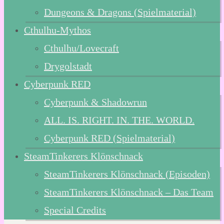
Dungeons & Dragons (Spielmaterial)
Cthulhu-Mythos
Cthulhu/Lovecraft
Drygolstadt
Cyberpunk RED
Cyberpunk & Shadowrun
ALL. IS. RIGHT. IN. THE. WORLD.
Cyberpunk RED (Spielmaterial)
SteamTinkerers Klönschnack
SteamTinkerers Klönschnack (Episoden)
SteamTinkerers Klönschnack – Das Team
Special Credits