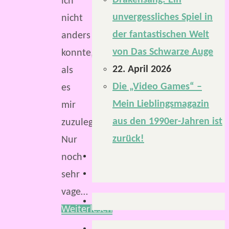
Drakensang: Ein
ich
unvergessliches Spiel in
nicht
der fantastischen Welt
anders
von Das Schwarze Auge
konnte,
22. April 2026
als
Die „Video Games“ –
es
Mein Lieblingsmagazin
mir
aus den 1990er-Jahren ist
zuzulegen.
zurück!
Nur
noch
sehr
vage…
Weiterlesen