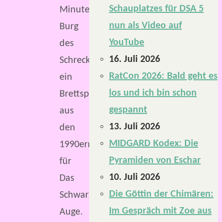
Schauplatzes für DSA 5
Minuten
nun als Video auf
Burg
YouTube
des
16. Juli 2026
Schreckens,
RatCon 2026: Bald geht es
ein
los und ich bin schon
Brettspiel
gespannt
aus
13. Juli 2026
den
MIDGARD Kodex: Die
1990ern
Pyramiden von Eschar
für
10. Juli 2026
Das
Die Göttin der Chimären:
Schwarze
Im Gespräch mit Zoe aus
Auge.