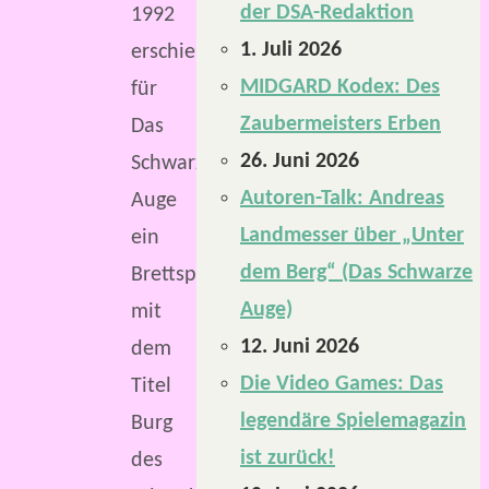
der DSA-Redaktion
1992
1. Juli 2026
erschien
MIDGARD Kodex: Des
für
Zaubermeisters Erben
Das
26. Juni 2026
Schwarze
Autoren-Talk: Andreas
Auge
Landmesser über „Unter
ein
dem Berg“ (Das Schwarze
Brettspiel
Auge)
mit
12. Juni 2026
dem
Die Video Games: Das
Titel
legendäre Spielemagazin
Burg
ist zurück!
des