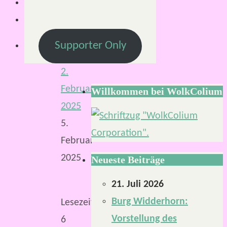
Von
Mirco
Supporter Only
S.
2.
Februar
Willkommen bei WolkColium
2025
5.
Februar
2025
Neueste Beiträge
21. Juli 2026
Burg Widderhorn:
Lesezeit:
Vorstellung des
6