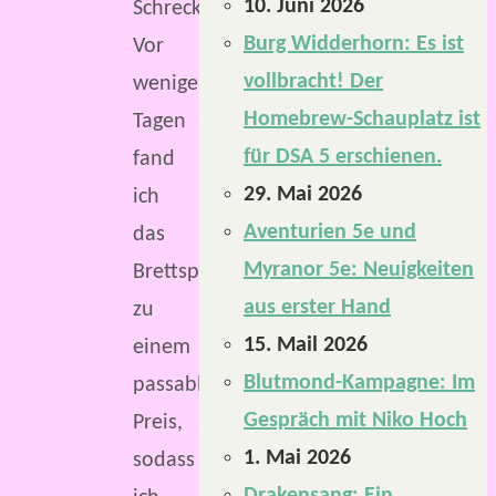
10. Juni 2026
Schreckens.
Burg Widderhorn: Es ist
Vor
vollbracht! Der
weniger
Homebrew-Schauplatz ist
Tagen
für DSA 5 erschienen.
fand
29. Mai 2026
ich
Aventurien 5e und
das
Myranor 5e: Neuigkeiten
Brettspiel
aus erster Hand
zu
15. Mail 2026
einem
Blutmond-Kampagne: Im
passablen
Gespräch mit Niko Hoch
Preis,
1. Mai 2026
sodass