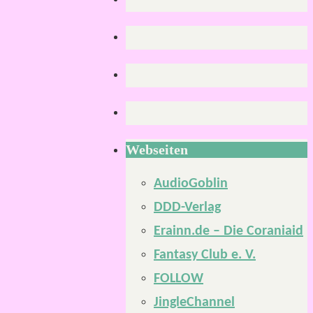
Webseiten
AudioGoblin
DDD-Verlag
Erainn.de – Die Coraniaid
Fantasy Club e. V.
FOLLOW
JingleChannel