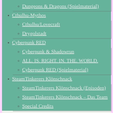
Dungeons & Dragons (Spielmaterial)
Cthulhu-Mythos
Cthulhu/Lovecraft
Drygolstadt
Cyberpunk RED
Cyberpunk & Shadowrun
ALL. IS. RIGHT. IN. THE. WORLD.
Cyberpunk RED (Spielmaterial)
SteamTinkerers Klönschnack
SteamTinkerers Klönschnack (Episoden)
SteamTinkerers Klönschnack – Das Team
Special Credits