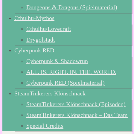
Dungeons & Dragons (Spielmaterial)
Cthulhu-Mythos
Cthulhu/Lovecraft
Drygolstadt
Cyberpunk RED
Cyberpunk & Shadowrun
ALL. IS. RIGHT. IN. THE. WORLD.
Cyberpunk RED (Spielmaterial)
SteamTinkerers Klönschnack
SteamTinkerers Klönschnack (Episoden)
SteamTinkerers Klönschnack – Das Team
Special Credits