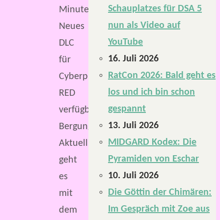
Schauplatzes für DSA 5
Minuten
nun als Video auf
Neues
YouTube
DLC
16. Juli 2026
für
RatCon 2026: Bald geht es
Cyberpunk
los und ich bin schon
RED
gespannt
verfügbar:
13. Juli 2026
Bergung.
MIDGARD Kodex: Die
Aktuell
Pyramiden von Eschar
geht
10. Juli 2026
es
Die Göttin der Chimären:
mit
Im Gespräch mit Zoe aus
dem