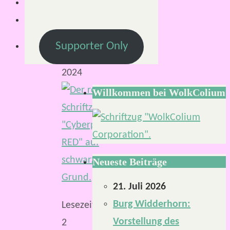
April
2024
21.
Supporter Only
April
2024
Willkommen bei WolkColium
Neueste Beiträge
21. Juli 2026
Burg Widderhorn:
Lesezeit:
Vorstellung des
2