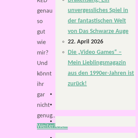
Drakensang: Ein
RED
unvergessliches Spiel in
genau
der fantastischen Welt
so
von Das Schwarze Auge
gut
22. April 2026
wie
Die „Video Games“ –
mir?
Mein Lieblingsmagazin
Und
aus den 1990er-Jahren ist
könnt
zurück!
ihr
gar
nicht
genug…
Weiterlesen