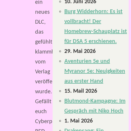
10. Juni 2026
ein
Burg Widderhorn: Es ist
neues
vollbracht! Der
DLC,
Homebrew-Schauplatz ist
das
für DSA 5 erschienen.
gefühlt
29. Mai 2026
klammheimlich
Aventurien 5e und
vom
Myranor 5e: Neuigkeiten
Verlag
aus erster Hand
veröffentlicht
15. Mail 2026
wurde.
Blutmond-Kampagne: Im
Gefällt
Gespräch mit Niko Hoch
euch
1. Mai 2026
Cyberpunk