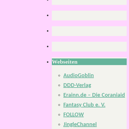
Webseiten
AudioGoblin
DDD-Verlag
Erainn.de – Die Coraniaid
Fantasy Club e. V.
FOLLOW
JingleChannel