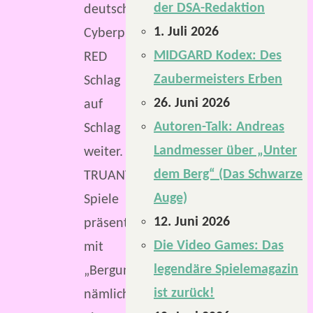
der DSA-Redaktion
deutschsprachigen
1. Juli 2026
Cyberpunk
MIDGARD Kodex: Des
RED
Zaubermeisters Erben
Schlag
26. Juni 2026
auf
Autoren-Talk: Andreas
Schlag
Landmesser über „Unter
weiter.
dem Berg“ (Das Schwarze
TRUANT
Auge)
Spiele
12. Juni 2026
präsentiert
Die Video Games: Das
mit
legendäre Spielemagazin
„Bergung“
ist zurück!
nämlich