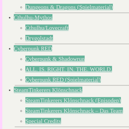
Dungeons & Dragons (Spielmaterial)
Cthulhu-Mythos
Cthulhu/Lovecraft
Drygolstadt
Cyberpunk RED
Cyberpunk & Shadowrun
ALL. IS. RIGHT. IN. THE. WORLD.
Cyberpunk RED (Spielmaterial)
SteamTinkerers Klönschnack
SteamTinkerers Klönschnack (Episoden)
SteamTinkerers Klönschnack – Das Team
Special Credits