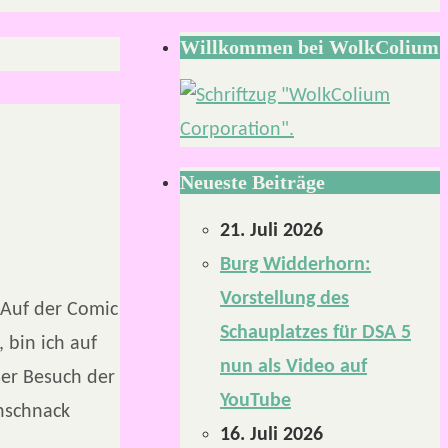
Willkommen bei WolkColium
Neueste Beiträge
21. Juli 2026
Burg Widderhorn:
Vorstellung des
 Auf der Comic
Schauplatzes für DSA 5
 bin ich auf
nun als Video auf
er Besuch der
YouTube
nschnack
16. Juli 2026