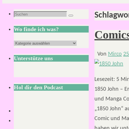
Schlagwo
Suchen
Suchen
nach:
Wo finde ich was?
Comics
Wo
finde
Von
Mirco
25
Unterstütze uns
ich
was?
Lesezeit:
5
Mi
Hol dir den Podcast
1850 John – E
und Manga Con
„1850 John“ a
Comic und Ma
haben wir un