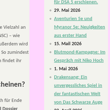
für DSA 5 erschienen.
29. Mai 2026
Aventurien 5e und
Myranor 5e: Neuigkeiten
e Vielzahl an
aus erster Hand
NSC) – wie
15. Mail 2026
 Außerdem wird
Blutmond-Kampagne: Im
. So zumindest
Gespräch mit Niko Hoch
m findet ihr
1. Mai 2026
Drakensang: Ein
cheinen?
unvergessliches Spiel in
der fantastischen Welt
h für Ende
von Das Schwarze Auge
l Dossier