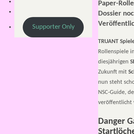
Paper-Rolle
Dossier noc
Veröffentli
Supporter Only
TRUANT Spiel
Rollenspiele 
diesjährigen
S
Zukunft mit
S
nun steht sch
NSC-Guide, de
veröffentlicht
Danger Ga
Startlöch