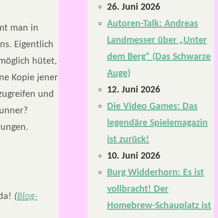
26. Juni 2026
Autoren-Talk: Andreas
mt man in
Landmesser über „Unter
s. Eigentlich
dem Berg“ (Das Schwarze
möglich hütet,
Auge)
ine Kopie jener
12. Juni 2026
zugreifen und
Die Video Games: Das
runner?
legendäre Spielemagazin
rungen.
ist zurück!
10. Juni 2026
Burg Widderhorn: Es ist
vollbracht! Der
 da!
(
Blog-
Homebrew-Schauplatz ist