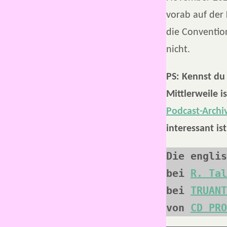
vorab auf der
die Convention
nicht.
PS: Kennst du
Mittlerweile i
Podcast-Archi
interessant ist
Die englis
bei 
R. Tal
bei 
TRUANT
von 
CD PRO