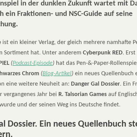
nspiel in der dunklen Zukunft wartet mit D
h ein Fraktionen- und NSC-Guide auf seine
chung.
e
ist ein kleiner Verlag, der gleich mehrere namhafte 
im Sortiment hat. Unter anderem
Cyberpunk RED
. Erst
PIEL
(
Podcast-Episode
)
hat das Pen-&-Paper-Rollenspie
chwarzes Chrom
(
Blog-Artikel
)
ein neues Quellenbuch 
on eine weitere Neuheit an:
Danger Gal Dossier
. Ein 
r vergangenes Jahr bei
R. Talsorian Games
auf Englisc
 wurde und der seinen Weg ins Deutsche findet.
l Dossier. Ein neues Quellenbuch st
ern.