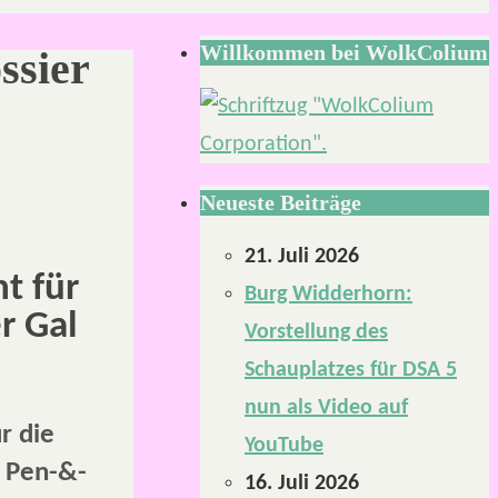
Willkommen bei WolkColium
ssier
Neueste Beiträge
21. Juli 2026
t für
Burg Widderhorn:
r Gal
Vorstellung des
Schauplatzes für DSA 5
nun als Video auf
r die
YouTube
s Pen-&-
16. Juli 2026