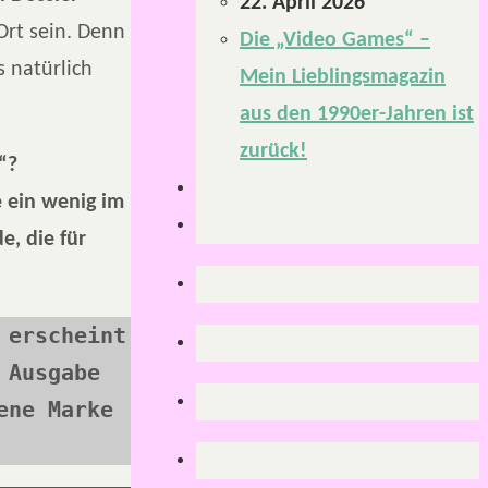
22. April 2026
Ort sein. Denn
Die „Video Games“ –
s natürlich
Mein Lieblingsmagazin
aus den 1990er-Jahren ist
zurück!
“?
e ein wenig im
e, die für
erscheint 
Ausgabe 
ne Marke 