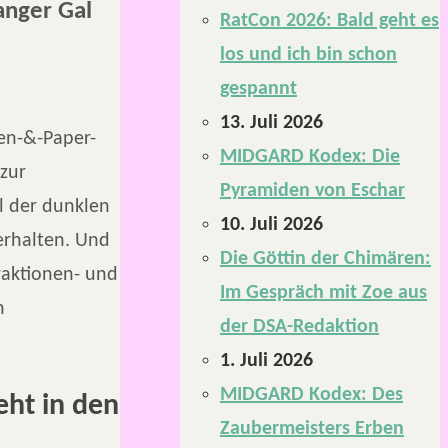
anger Gal
RatCon 2026: Bald geht es
los und ich bin schon
gespannt
13. Juli 2026
Pen-&-Paper-
MIDGARD Kodex: Die
 zur
Pyramiden von Eschar
l der dunklen
10. Juli 2026
erhalten. Und
Die Göttin der Chimären:
Fraktionen- und
Im Gespräch mit Zoe aus
h
der DSA-Redaktion
1. Juli 2026
MIDGARD Kodex: Des
eht in den
Zaubermeisters Erben