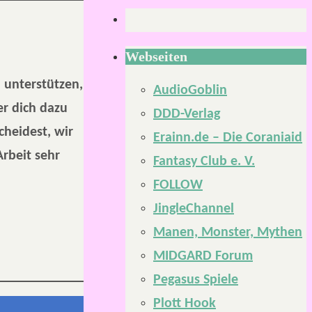
Webseiten
u unterstützen,
AudioGoblin
r dich dazu
DDD-Verlag
cheidest, wir
Erainn.de – Die Coraniaid
Arbeit sehr
Fantasy Club e. V.
FOLLOW
JingleChannel
Manen, Monster, Mythen
MIDGARD Forum
Pegasus Spiele
Plott Hook