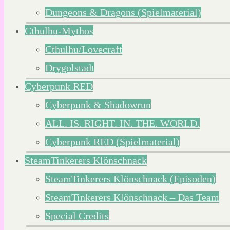
Dungeons & Dragons (Spielmaterial)
Cthulhu-Mythos
Cthulhu/Lovecraft
Drygolstadt
Cyberpunk RED
Cyberpunk & Shadowrun
ALL. IS. RIGHT. IN. THE. WORLD.
Cyberpunk RED (Spielmaterial)
SteamTinkerers Klönschnack
SteamTinkerers Klönschnack (Episoden)
SteamTinkerers Klönschnack – Das Team
Special Credits