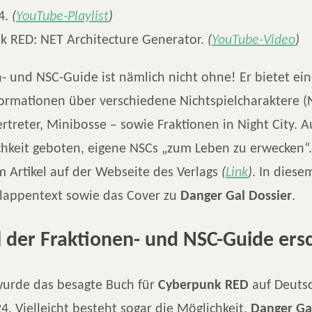
4.
(
YouTube-Playlist
)
k RED: NET Architecture Generator.
(
YouTube-Video
)
- und NSC-Guide ist nämlich nicht ohne! Er bietet ein
formationen über verschiedene Nichtspielcharaktere (
ertreter, Minibosse – sowie Fraktionen in Night City.
chkeit geboten, eigene NSCs „zum Leben zu erwecken“
m Artikel auf der Webseite des Verlags
(
Link
)
. In diese
Klappentext sowie das Cover zu
Danger Gal Dossier
.
 der Fraktionen- und NSC-Guide ers
urde das besagte Buch für
Cyberpunk RED
auf Deutsc
 Vielleicht besteht sogar die Möglichkeit,
Danger Ga