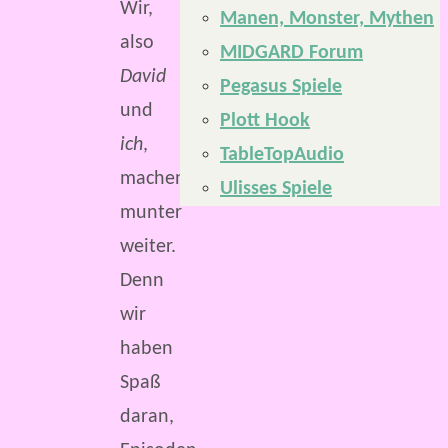
Wir,
Manen, Monster, Mythen
also
MIDGARD Forum
David
Pegasus Spiele
und
Plott Hook
ich
,
TableTopAudio
machen
Ulisses Spiele
munter
weiter.
Denn
wir
haben
Spaß
daran,