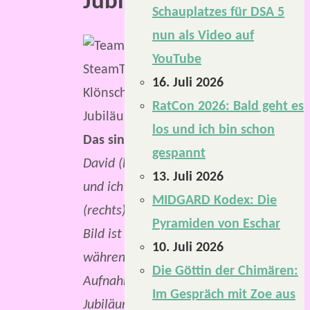
Jubiläum!
Schauplatzes für DSA 5
nun als Video auf
YouTube
16. Juli 2026
RatCon 2026: Bald geht es
los und ich bin schon
Das sind wir:
gespannt
David (links)
13. Juli 2026
und ich
MIDGARD Kodex: Die
(rechts). Das
Pyramiden von Eschar
Bild ist
10. Juli 2026
während der
Die Göttin der Chimären:
Aufnahme der
Im Gespräch mit Zoe aus
Jubiläums-