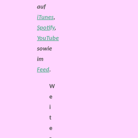
auf
iTunes
,
Spotify
,
YouTube
sowie
im
Feed
.
W
e
i
t
e