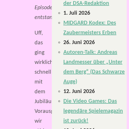
der DSA-Redaktion
Episode
1. Juli 2026
entstanden.
MIDGARD Kodex: Des
Zaubermeisters Erben
Uff,
26. Juni 2026
das
Autoren-Talk: Andreas
ging
Landmesser über „Unter
wirklich
dem Berg“ (Das Schwarze
schnell
Auge)
mit
12. Juni 2026
dem
Die Video Games: Das
Jubiläum.
legendäre Spielemagazin
Vorausgesetzt,
ist zurück!
wir