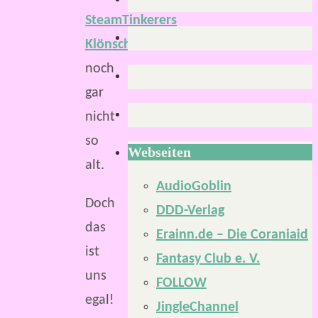
SteamTinkerers
Klönschnack
noch
gar
nicht
so
Webseiten
alt.
AudioGoblin
Doch
DDD-Verlag
das
Erainn.de – Die Coraniaid
ist
Fantasy Club e. V.
uns
FOLLOW
egal!
JingleChannel