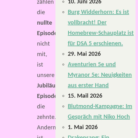
10. Juni 2026
zählen
Burg Widderhorn: Es ist
die
vollbracht! Der
nullte
Homebrew-Schauplatz ist
Episode
für DSA 5 erschienen.
nicht
29. Mai 2026
mit,
Aventurien 5e und
ist
Myranor 5e: Neuigkeiten
unsere
aus erster Hand
Jubiläums-
15. Mail 2026
Episode
Blutmond-Kampagne: Im
die
Gespräch mit Niko Hoch
zehnte.
1. Mai 2026
Andernfalls