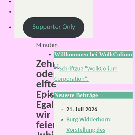
März
2019
Lesezeit:
Supporter Only
2
Minuten
Willkommen bei WolkColium
Zehnte
oder
elfte
Episode?
Neueste Beiträge
Egal,
21. Juli 2026
wir
Burg Widderhorn:
feiern
Vorstellung des