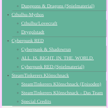
Dungeons & Dragons (Spielmaterial)
Cthulhu-Mythos
Cthulhu/Lovecraft
Drygolstadt
Cyberpunk RED
Cyberpunk & Shadowrun
ALL. IS. RIGHT. IN. THE. WORLD.
Cyberpunk RED (Spielmaterial)
SteamTinkerers Klönschnack
SteamTinkerers Klönschnack (Episoden)
SteamTinkerers Klönschnack – Das Team
Special Credits