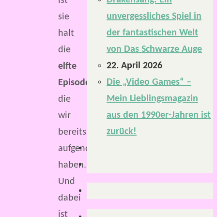
Drakensang: Ein
ist
unvergessliches Spiel in
sie
der fantastischen Welt
halt
von Das Schwarze Auge
die
22. April 2026
elfte
Die „Video Games“ –
Episode
,
Mein Lieblingsmagazin
die
aus den 1990er-Jahren ist
wir
zurück!
bereits
aufgenommen
haben.
Und
dabei
ist