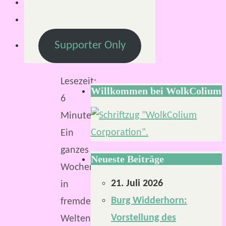
2017
14.
Juni
Supporter Only
2017
Lesezeit:
Willkommen bei WolkColium
6
Minuten
Ein
ganzes
Neueste Beiträge
Wochenende
21. Juli 2026
in
Burg Widderhorn:
fremde
Vorstellung des
Welten