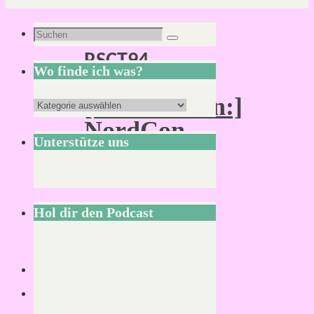
Schlagwort:
Suchen
Suchen
RSCT94
nach:
Wo finde ich was?
[:Convention:]
Wo
NordCon
finde
Unterstütze uns
2017
ich
was?
Hol dir den Podcast
Von
Mirco
14.
Juni