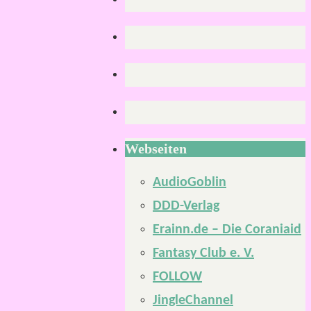
Webseiten
AudioGoblin
DDD-Verlag
Erainn.de – Die Coraniaid
Fantasy Club e. V.
FOLLOW
JingleChannel