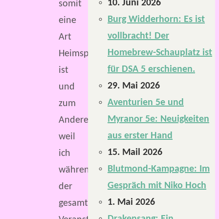
10. Juni 2026
somit
Burg Widderhorn: Es ist
eine
vollbracht! Der
Art
Homebrew-Schauplatz ist
Heimspiel
für DSA 5 erschienen.
ist
29. Mai 2026
und
Aventurien 5e und
zum
Myranor 5e: Neuigkeiten
Anderen,
aus erster Hand
weil
15. Mail 2026
ich
Blutmond-Kampagne: Im
während
Gespräch mit Niko Hoch
der
1. Mai 2026
gesamten