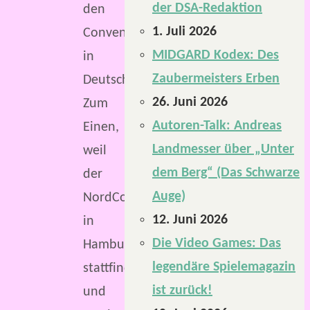
der DSA-Redaktion
den
1. Juli 2026
Conventions
MIDGARD Kodex: Des
in
Zaubermeisters Erben
Deutschland.
26. Juni 2026
Zum
Autoren-Talk: Andreas
Einen,
Landmesser über „Unter
weil
dem Berg“ (Das Schwarze
der
Auge)
NordCon
12. Juni 2026
in
Die Video Games: Das
Hamburg
legendäre Spielemagazin
stattfindet
ist zurück!
und