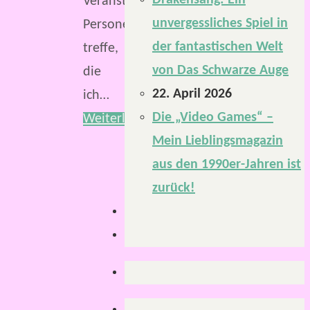
Drakensang: Ein
Veranstaltung
unvergessliches Spiel in
Personen
der fantastischen Welt
treffe,
von Das Schwarze Auge
die
22. April 2026
ich…
Die „Video Games“ –
Weiterlesen
Mein Lieblingsmagazin
aus den 1990er-Jahren ist
zurück!