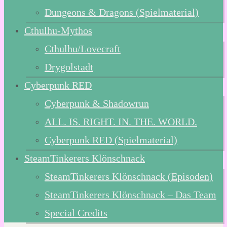
Dungeons & Dragons (Spielmaterial)
Cthulhu-Mythos
Cthulhu/Lovecraft
Drygolstadt
Cyberpunk RED
Cyberpunk & Shadowrun
ALL. IS. RIGHT. IN. THE. WORLD.
Cyberpunk RED (Spielmaterial)
SteamTinkerers Klönschnack
SteamTinkerers Klönschnack (Episoden)
SteamTinkerers Klönschnack – Das Team
Special Credits