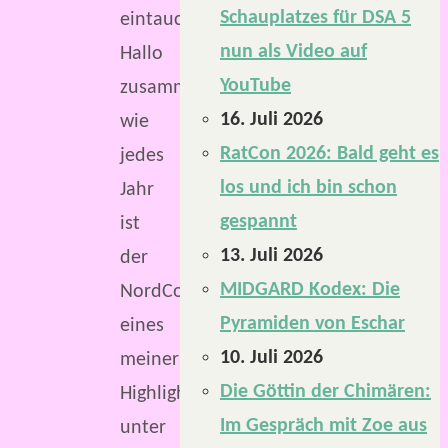
Schauplatzes für DSA 5
eintauchen.
nun als Video auf
Hallo
YouTube
zusammen,
16. Juli 2026
wie
RatCon 2026: Bald geht es
jedes
los und ich bin schon
Jahr
gespannt
ist
13. Juli 2026
der
MIDGARD Kodex: Die
NordCon
Pyramiden von Eschar
eines
10. Juli 2026
meiner
Die Göttin der Chimären:
Highlights
Im Gespräch mit Zoe aus
unter