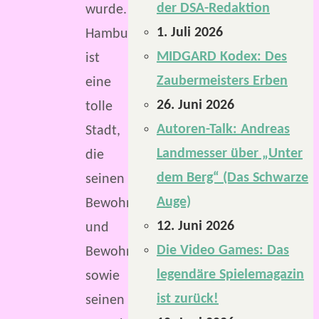
der DSA-Redaktion
wurde.
1. Juli 2026
Hamburg
MIDGARD Kodex: Des
ist
Zaubermeisters Erben
eine
26. Juni 2026
tolle
Autoren-Talk: Andreas
Stadt,
Landmesser über „Unter
die
dem Berg“ (Das Schwarze
seinen
Auge)
Bewohnerinnen
12. Juni 2026
und
Die Video Games: Das
Bewohnern
legendäre Spielemagazin
sowie
ist zurück!
seinen