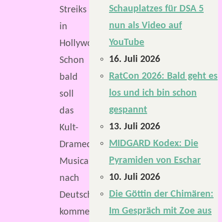
Schauplatzes für DSA 5
Streiks
nun als Video auf
in
YouTube
Hollywood.
16. Juli 2026
Schon
RatCon 2026: Bald geht es
bald
los und ich bin schon
soll
gespannt
das
13. Juli 2026
Kult-
MIDGARD Kodex: Die
Dramedy-
Pyramiden von Eschar
Musical
10. Juli 2026
nach
Die Göttin der Chimären:
Deutschland
Im Gespräch mit Zoe aus
kommen.