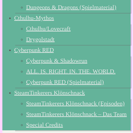
Dungeons & Dragons (Spielmaterial)
Cthulhu-Mythos
Cthulhu/Lovecraft
Drygolstadt
Cyberpunk RED
Cyberpunk & Shadowrun
ALL. IS. RIGHT. IN. THE. WORLD.
Cyberpunk RED (Spielmaterial)
SteamTinkerers Klönschnack
SteamTinkerers Klönschnack (Episoden)
SteamTinkerers Klönschnack – Das Team
Special Credits