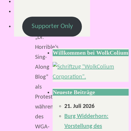
Minuten
2008
Supporter Only
entstand
„Dr.
Horrible’s
Willkommen bei WolkColium
Sing-
Along
Blog”
als
Neueste Beiträge
Protestprojekt
21. Juli 2026
während
Burg Widderhorn:
des
Vorstellung des
WGA-