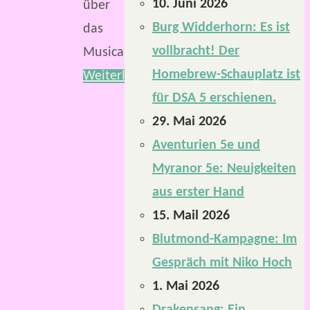
10. Juni 2026
über
Burg Widderhorn: Es ist
das
vollbracht! Der
Musical.
Homebrew-Schauplatz ist
Weiterlesen
für DSA 5 erschienen.
29. Mai 2026
Aventurien 5e und
Myranor 5e: Neuigkeiten
aus erster Hand
15. Mail 2026
Blutmond-Kampagne: Im
Gespräch mit Niko Hoch
1. Mai 2026