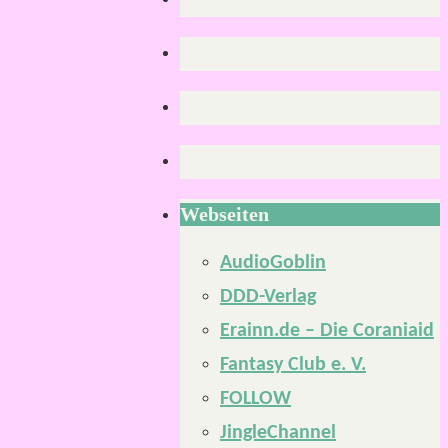
Webseiten
AudioGoblin
DDD-Verlag
Erainn.de – Die Coraniaid
Fantasy Club e. V.
FOLLOW
JingleChannel