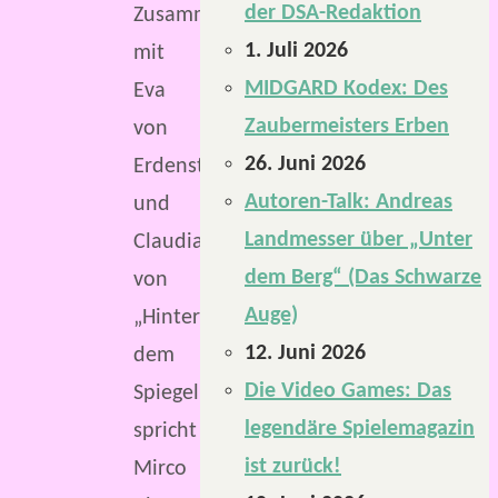
der DSA-Redaktion
Zusammen
1. Juli 2026
mit
MIDGARD Kodex: Des
Eva
Zaubermeisters Erben
von
26. Juni 2026
Erdenstern
Autoren-Talk: Andreas
und
Landmesser über „Unter
Claudia
dem Berg“ (Das Schwarze
von
Auge)
„Hinter
12. Juni 2026
dem
Die Video Games: Das
Spiegel“
legendäre Spielemagazin
spricht
ist zurück!
Mirco