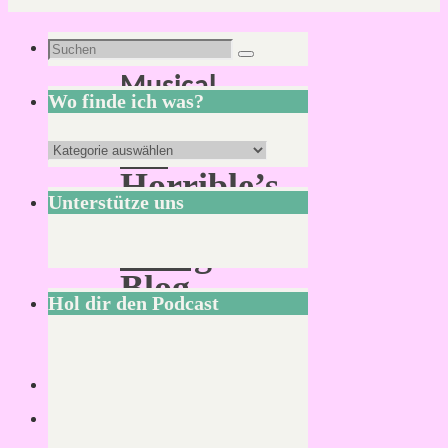
Schlagwort:
Suchen
Suchen
Musical
nach:
Wo finde ich was?
Dr.
Wo
Horrible’s
finde
Unterstütze uns
Sing-
ich
Along
was?
Blog
Hol dir den Podcast
Lesezeit:
2