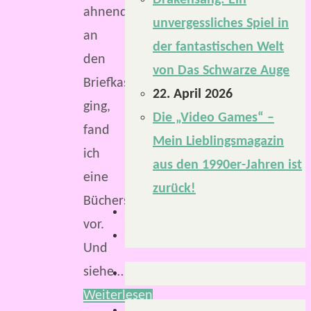
Drakensang: Ein
ahnend
unvergessliches Spiel in
an
der fantastischen Welt
den
von Das Schwarze Auge
Briefkasten
22. April 2026
ging,
Die „Video Games“ –
fand
Mein Lieblingsmagazin
ich
aus den 1990er-Jahren ist
eine
zurück!
Büchersendung
vor.
Und
siehe…
Weiterlesen