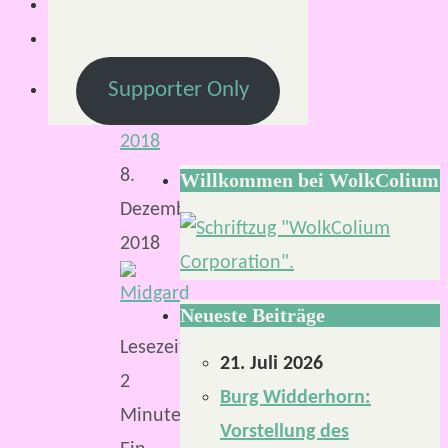
Von
Mirco
8.
Supporter Only
Dezember
2018
8.
Willkommen bei WolkColium
Dezember
2018
Neueste Beiträge
Lesezeit:
21. Juli 2026
2
Burg Widderhorn:
Minuten
Vorstellung des