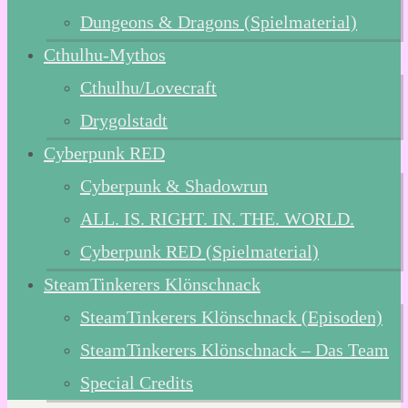
Dungeons & Dragons (Spielmaterial)
Cthulhu-Mythos
Cthulhu/Lovecraft
Drygolstadt
Cyberpunk RED
Cyberpunk & Shadowrun
ALL. IS. RIGHT. IN. THE. WORLD.
Cyberpunk RED (Spielmaterial)
SteamTinkerers Klönschnack
SteamTinkerers Klönschnack (Episoden)
SteamTinkerers Klönschnack – Das Team
Special Credits