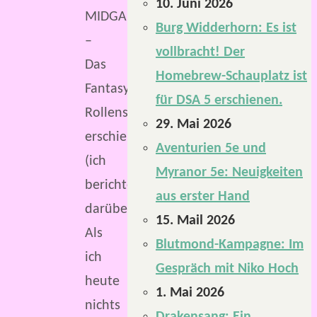
10. Juni 2026
MIDGARD
Burg Widderhorn: Es ist
–
vollbracht! Der
Das
Homebrew-Schauplatz ist
Fantasy-
für DSA 5 erschienen.
Rollenspiel
29. Mai 2026
erschienen
Aventurien 5e und
(ich
Myranor 5e: Neuigkeiten
berichtete
aus erster Hand
darüber).
15. Mail 2026
Als
Blutmond-Kampagne: Im
ich
Gespräch mit Niko Hoch
heute
1. Mai 2026
nichts