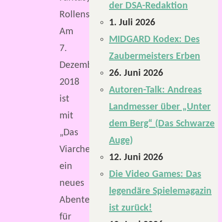
der DSA-Redaktion
Rollenspiel
1. Juli 2026
Am
MIDGARD Kodex: Des
7.
Zaubermeisters Erben
Dezember
26. Juni 2026
2018
Autoren-Talk: Andreas
ist
Landmesser über „Unter
mit
dem Berg“ (Das Schwarze
„Das
Auge)
Viarchengrab“
12. Juni 2026
ein
Die Video Games: Das
neues
legendäre Spielemagazin
Abenteuer
ist zurück!
für