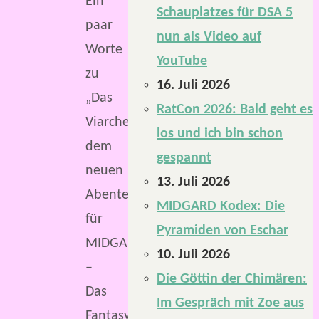
Ein
Schauplatzes für DSA 5
paar
nun als Video auf
Worte
YouTube
zu
16. Juli 2026
„Das
RatCon 2026: Bald geht es
Viarchengrab“,
los und ich bin schon
dem
gespannt
neuen
13. Juli 2026
Abenteuer
MIDGARD Kodex: Die
für
Pyramiden von Eschar
MIDGARD
10. Juli 2026
–
Die Göttin der Chimären:
Das
Im Gespräch mit Zoe aus
Fantasy-