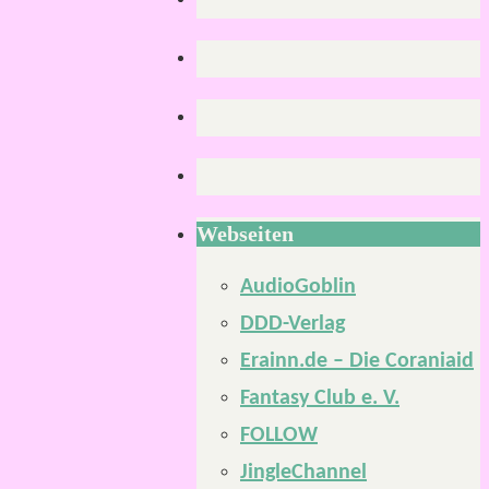
Webseiten
AudioGoblin
DDD-Verlag
Erainn.de – Die Coraniaid
Fantasy Club e. V.
FOLLOW
JingleChannel