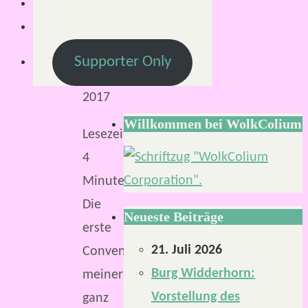
Februar
2017
19.
Supporter Only
Februar
2017
Willkommen bei WolkColium
Lesezeit:
4
Minuten
Die
Neueste Beiträge
erste
21. Juli 2026
Convention
Burg Widderhorn:
meiner
Vorstellung des
ganz