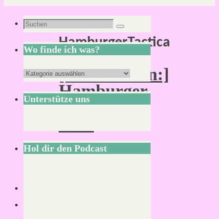
Schlagwort:
Suchen
Suchen
HamburgerTactica
nach:
Wo finde ich was?
[:Convention:]
Wo
Hamburger
finde
Unterstütze uns
Tactica
ich
2017
was?
Hol dir den Podcast
Von
Mirco
19.