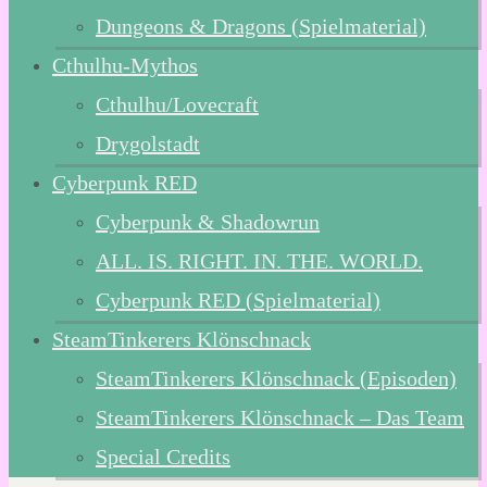
Dungeons & Dragons (Spielmaterial)
Cthulhu-Mythos
Cthulhu/Lovecraft
Drygolstadt
Cyberpunk RED
Cyberpunk & Shadowrun
ALL. IS. RIGHT. IN. THE. WORLD.
Cyberpunk RED (Spielmaterial)
SteamTinkerers Klönschnack
SteamTinkerers Klönschnack (Episoden)
SteamTinkerers Klönschnack – Das Team
Special Credits