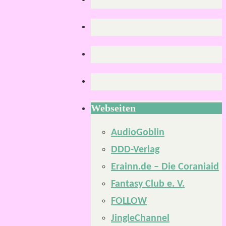
Webseiten
AudioGoblin
DDD-Verlag
Erainn.de – Die Coraniaid
Fantasy Club e. V.
FOLLOW
JingleChannel