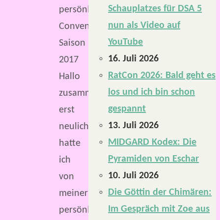
Schauplatzes für DSA 5
persönlichen
nun als Video auf
Convention-
YouTube
Saison
16. Juli 2026
2017
RatCon 2026: Bald geht es
Hallo
los und ich bin schon
zusammen,
gespannt
erst
13. Juli 2026
neulich
MIDGARD Kodex: Die
hatte
Pyramiden von Eschar
ich
10. Juli 2026
von
Die Göttin der Chimären:
meiner
Im Gespräch mit Zoe aus
persönlichen