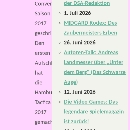
der DSA-Redaktion
Convention-
1. Juli 2026
Saison
MIDGARD Kodex: Des
2017
Zaubermeisters Erben
geschrieben.
26. Juni 2026
Den
Autoren-Talk: Andreas
ersten
Landmesser über „Unter
Aufschlag
dem Berg“ (Das Schwarze
hat
Auge)
die
12. Juni 2026
Hamburger
Die Video Games: Das
Tactica
legendäre Spielemagazin
2017
ist zurück!
gemacht,