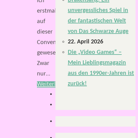
Drakensang: Ein
ich
unvergessliches Spiel in
erstmals
der fantastischen Welt
auf
von Das Schwarze Auge
dieser
22. April 2026
Convention
Die „Video Games“ –
gewesen.
Mein Lieblingsmagazin
Zwar
aus den 1990er-Jahren ist
nur…
zurück!
Weiterlesen