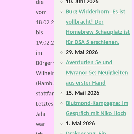
10. Juni 2026
die
Burg Widderhorn: Es ist
vom
vollbracht! Der
18.02.2017
Homebrew-Schauplatz ist
bis
für DSA 5 erschienen.
19.02.2017
29. Mai 2026
im
Aventurien 5e und
Bürgerhaus
Myranor 5e: Neuigkeiten
Wilhelmsburg
aus erster Hand
(Hamburg)
15. Mail 2026
stattfand.
Blutmond-Kampagne: Im
Letztes
Gespräch mit Niko Hoch
Jahr
1. Mai 2026
war