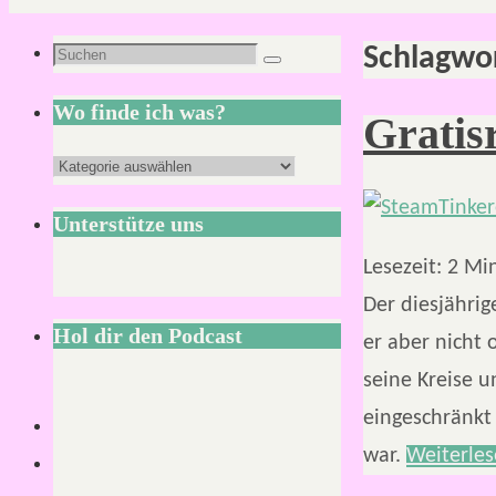
Schlagwo
Suchen
Suchen
nach:
Wo finde ich was?
Gratis
Wo
finde
Unterstütze uns
ich
Lesezeit:
2
Mi
was?
Der diesjährig
Hol dir den Podcast
er aber nicht 
seine Kreise u
eingeschränkt 
war.
Weiterle