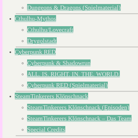
Dungeons & Dragons (Spielmaterial)
Cthulhu-Mythos
Cthulhu/Lovecraft
Drygolstadt
Cyberpunk RED
Cyberpunk & Shadowrun
ALL. IS. RIGHT. IN. THE. WORLD.
Cyberpunk RED (Spielmaterial)
SteamTinkerers Klönschnack
SteamTinkerers Klönschnack (Episoden)
SteamTinkerers Klönschnack – Das Team
Special Credits