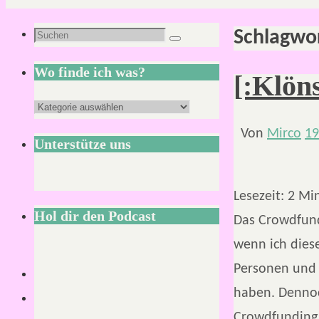
Schlagwo
Suchen
Suchen
nach:
Wo finde ich was?
[:Klön
Wo
finde
Von
Mirco
19
Unterstütze uns
ich
was?
Lesezeit:
2
Mi
Hol dir den Podcast
Das Crowdfund
wenn ich diese
Personen und 
haben. Dennoc
Crowdfunding 