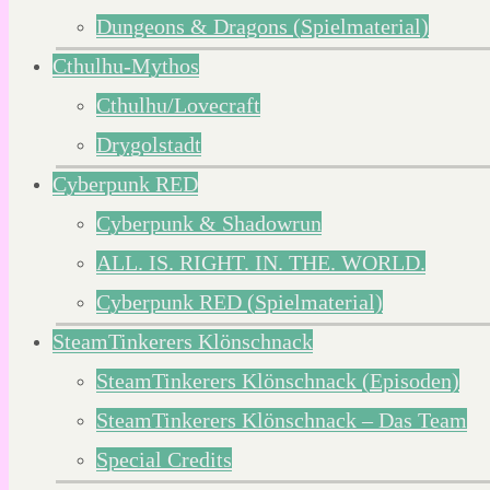
Dungeons & Dragons (Spielmaterial)
Cthulhu-Mythos
Cthulhu/Lovecraft
Drygolstadt
Cyberpunk RED
Cyberpunk & Shadowrun
ALL. IS. RIGHT. IN. THE. WORLD.
Cyberpunk RED (Spielmaterial)
SteamTinkerers Klönschnack
SteamTinkerers Klönschnack (Episoden)
SteamTinkerers Klönschnack – Das Team
Special Credits