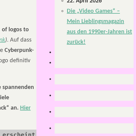
22. April 2026
Die „Video Games“ –
Mein Lieblingsmagazin
 of logos to
aus den 1990er-Jahren ist
ink
)
. Auf dass
zurück!
re
Cyberpunk-
go definitiv
ie spannenden
iele
ack“ an.
Hier
erscheint 