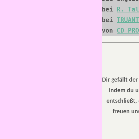
bei 
R. Tal
bei 
TRUANT
von 
CD PRO
Dir gefällt de
indem du u
entschließt,
freuen uns