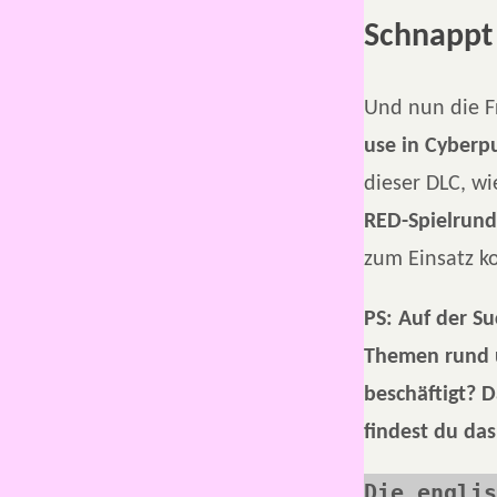
Schnappt
Und nun die Fr
use in Cyber
dieser DLC, wi
RED-Spielrun
zum Einsatz 
PS: Auf der S
Themen rund u
beschäftigt? 
findest du das
Die englis