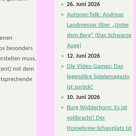
26. Juni 2026
Autoren-Talk: Andreas
Landmesser über „Unter
dem Berg“ (Das Schwarze
denen
Auge)
gos besonders
12. Juni 2026
erstellen muss,
Die Video Games: Das
ent) mit dem
legendäre Spielemagazin
tsprechende
ist zurück!
10. Juni 2026
Burg Widderhorn: Es ist
vollbracht! Der
Homebrew-Schauplatz ist