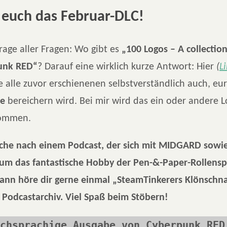
 euch das Februar-DLC!
age aller Fragen: Wo gibt es
„100 Logos – A collection
punk RED“
? Darauf eine wirklich kurze Antwort: Hier
(
L
e alle zuvor erschienenen selbstverständlich auch, eu
de
bereichern wird. Bei mir wird das ein oder andere Lo
kommen.
uche nach einem Podcast, der sich mit MIDGARD sow
m das fantastische Hobby der Pen-&-Paper-Rollensp
Dann höre dir gerne einmal „SteamTinkerers Klönschn
 Podcastarchiv. Viel Spaß beim Stöbern!
chsprachige Ausgabe von Cyberpunk RED 