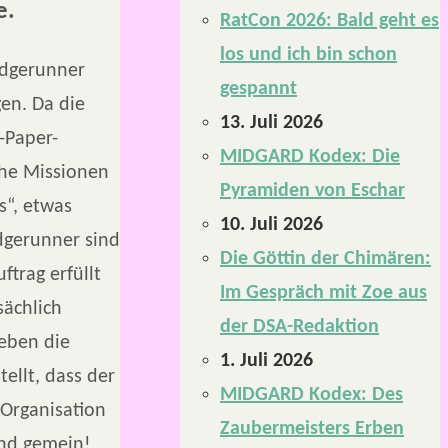
e.
RatCon 2026: Bald geht es
los und ich bin schon
Edgerunner
gespannt
gen. Da die
13. Juli 2026
-Paper-
MIDGARD Kodex: Die
che Missionen
Pyramiden von Eschar
s“, etwas
10. Juli 2026
Edgerunner sind
Die Göttin der Chimären:
ftrag erfüllt
Im Gespräch mit Zoe aus
sächlich
der DSA-Redaktion
leben die
1. Juli 2026
ellt, dass der
MIDGARD Kodex: Des
 Organisation
Zaubermeisters Erben
und gemein!