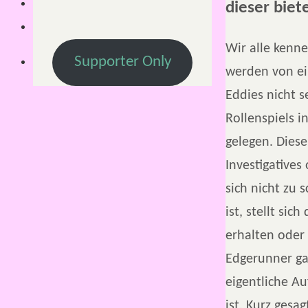
dieser biet
Wir alle kenn
Supporter Only
werden von ein
Eddies nicht s
Rollenspiels 
gelegen. Diese
Investigatives
sich nicht zu 
ist, stellt si
erhalten oder 
Edgerunner ga
eigentliche Au
ist. Kurz gesa