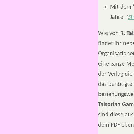
Mit dem “
Jahre.
(
Sh
Wie von
R. Ta
findet ihr ne
Organisatione
eine ganze Men
der Verlag die
das benötigte
beziehungswei
Talsorian Gam
sind diese aus
dem PDF ebenf