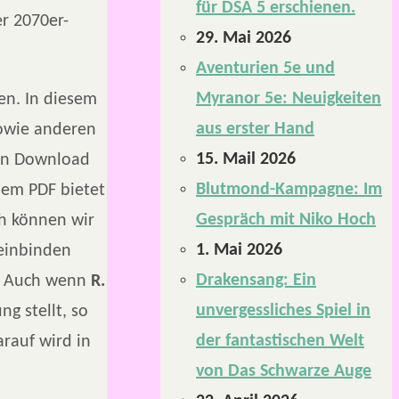
für DSA 5 erschienen.
r 2070er-
29. Mai 2026
Aventurien 5e und
Myranor 5e: Neuigkeiten
en. In diesem
aus erster Hand
sowie anderen
15. Mail 2026
sen Download
Blutmond-Kampagne: Im
dem PDF bietet
Gespräch mit Niko Hoch
ch können wir
1. Mai 2026
 einbinden
Drakensang: Ein
t: Auch wenn
R.
unvergessliches Spiel in
g stellt, so
der fantastischen Welt
arauf wird in
von Das Schwarze Auge