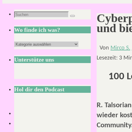
Suchen
Cyberp
Suchen
nach:
und bie
Wo finde ich was?
Wo
Von
Mirco S.
finde
Lesezeit:
3
Mi
Unterstütze uns
ich
was?
100 L
Hol dir den Podcast
R. Talsoria
wieder kost
Community.