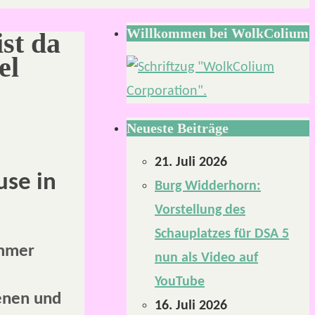
Willkommen bei WolkColium
st da
el
Neueste Beiträge
21. Juli 2026
use in
Burg Widderhorn:
Vorstellung des
Schauplatzes für DSA 5
immer
nun als Video auf
YouTube
enen und
16. Juli 2026