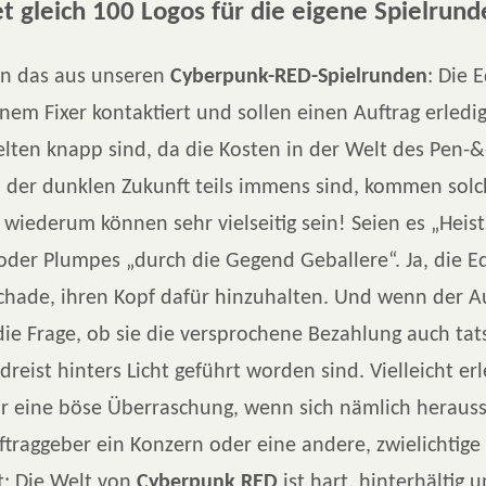
et gleich 100 Logos für die eigene Spielrund
en das aus unseren
Cyberpunk-RED-Spielrunden
: Die 
em Fixer kontaktiert und sollen einen Auftrag erledi
elten knapp sind, da die Kosten in der Welt des Pen-&
in der dunklen Zukunft teils immens sind, kommen sol
 wiederum können sehr vielseitig sein! Seien es „Heist
 oder Plumpes „durch die Gegend Geballere“. Ja, die 
schade, ihren Kopf dafür hinzuhalten. Und wenn der Au
ch die Frage, ob sie die versprochene Bezahlung auch tat
dreist hinters Licht geführt worden sind. Vielleicht er
r eine böse Überraschung, wenn sich nämlich herausst
ftraggeber ein Konzern oder eine andere, zwielichtige
gt: Die Welt von
Cyberpunk RED
ist hart, hinterhältig 