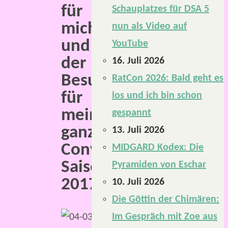
für
Schauplatzes für DSA 5
mich
nun als Video auf
und
YouTube
der
16. Juli 2026
Besuch
RatCon 2026: Bald geht es
für
los und ich bin schon
meine
gespannt
ganz
13. Juli 2026
Convention-
MIDGARD Kodex: Die
Saison
Pyramiden von Eschar
2017.
10. Juli 2026
Die Göttin der Chimären:
Im Gespräch mit Zoe aus