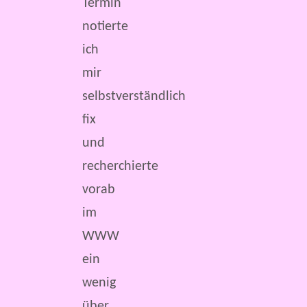
Termin
notierte
ich
mir
selbstverständlich
fix
und
recherchierte
vorab
im
WWW
ein
wenig
über