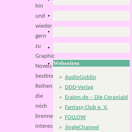
hin
und
wieder
gern
zu
Graphic
Webseiten
Novels
bestimmter
AudioGoblin
Reihen,
DDD-Verlag
die
Erainn.de – Die Coraniaid
mich
Fantasy Club e. V.
brennend
FOLLOW
interessieren.
JingleChannel