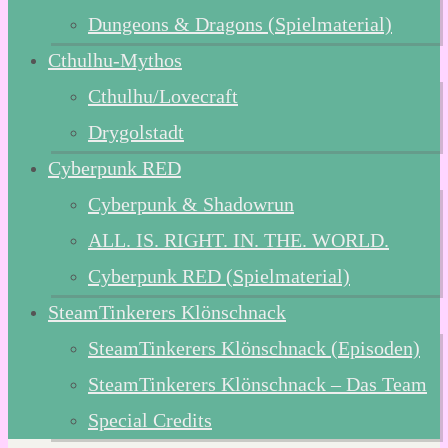
Dungeons & Dragons (Spielmaterial)
Cthulhu-Mythos
Cthulhu/Lovecraft
Drygolstadt
Cyberpunk RED
Cyberpunk & Shadowrun
ALL. IS. RIGHT. IN. THE. WORLD.
Cyberpunk RED (Spielmaterial)
SteamTinkerers Klönschnack
SteamTinkerers Klönschnack (Episoden)
SteamTinkerers Klönschnack – Das Team
Special Credits