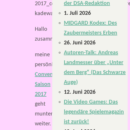
der DSA-Redaktion
1. Juli 2026
MIDGARD Kodex: Des
Hallo
Zaubermeisters Erben
zusammen,
26. Juni 2026
Autoren-Talk: Andreas
meine
Landmesser über „Unter
persönliche
dem Berg“ (Das Schwarze
Convention-
Auge)
Saison
12. Juni 2026
2017
Die Video Games: Das
geht
legendäre Spielemagazin
munter
ist zurück!
weiter.