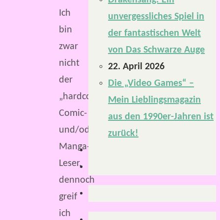
Drakensang: Ein
Ich
unvergessliches Spiel in
bin
der fantastischen Welt
zwar
von Das Schwarze Auge
nicht
22. April 2026
der
Die „Video Games“ –
„hardcore“
Mein Lieblingsmagazin
Comic-
aus den 1990er-Jahren ist
und/oder
zurück!
Manga-
Leser,
dennoch
greif
ich