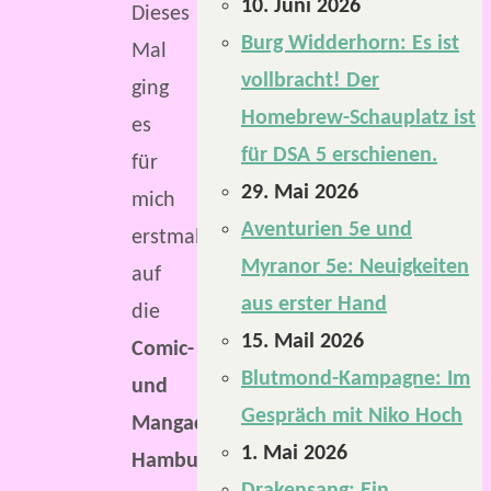
10. Juni 2026
Dieses
Burg Widderhorn: Es ist
Mal
vollbracht! Der
ging
Homebrew-Schauplatz ist
es
für DSA 5 erschienen.
für
29. Mai 2026
mich
Aventurien 5e und
erstmals
Myranor 5e: Neuigkeiten
auf
aus erster Hand
die
15. Mail 2026
Comic-
Blutmond-Kampagne: Im
und
Gespräch mit Niko Hoch
Mangaconvention
1. Mai 2026
Hamburg
.