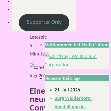
2017
5.
März
Supporter Only
2017
Lesezeit:
Willkommen bei WolkColium
5
Minuten
Neueste Beiträge
Eine
21. Juli 2026
neue
Burg Widderhorn:
Convention
Vorstellung des