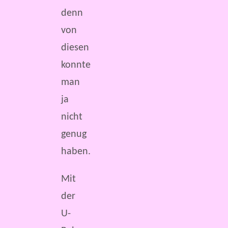
denn
von
diesen
konnte
man
ja
nicht
genug
haben.
Mit
der
U-