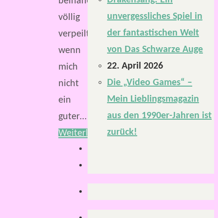
Drakensang: Ein
beinahe
unvergessliches Spiel in
völlig
der fantastischen Welt
verpeilt,
von Das Schwarze Auge
wenn
22. April 2026
mich
Die „Video Games“ –
nicht
Mein Lieblingsmagazin
ein
aus den 1990er-Jahren ist
guter…
zurück!
Weiterlesen