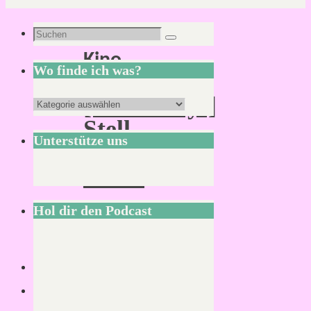
Schlagwort:
Suchen
Suchen
Kino
nach:
Wo finde ich was?
[:AlienDay:]
Wo
Stell
finde
Unterstütze uns
Dir
ich
vor…
was?
Hol dir den Podcast
Von
Mirco
27.