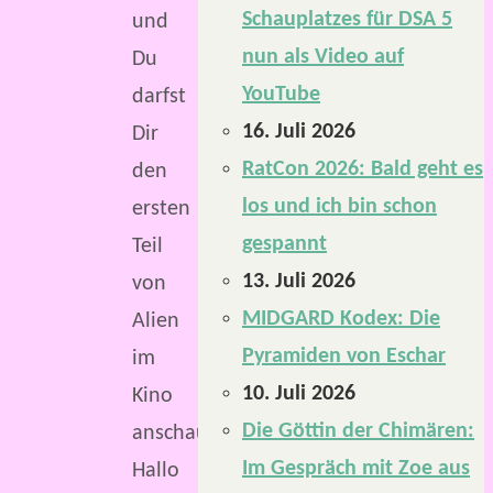
Schauplatzes für DSA 5
und
nun als Video auf
Du
YouTube
darfst
16. Juli 2026
Dir
RatCon 2026: Bald geht es
den
los und ich bin schon
ersten
gespannt
Teil
13. Juli 2026
von
MIDGARD Kodex: Die
Alien
Pyramiden von Eschar
im
10. Juli 2026
Kino
Die Göttin der Chimären:
anschauen.
Im Gespräch mit Zoe aus
Hallo