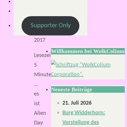
April
2017
27.
Supporter Only
April
2017
Willkommen bei WolkColium
Lesezeit:
5
Minuten
…
Neueste Beiträge
es
21. Juli 2026
ist
Burg Widderhorn:
Alien
Vorstellung des
Day