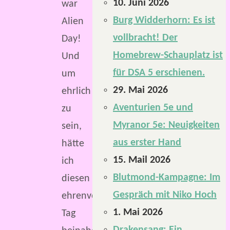
10. Juni 2026
war
Burg Widderhorn: Es ist
Alien
vollbracht! Der
Day!
Homebrew-Schauplatz ist
Und
für DSA 5 erschienen.
um
29. Mai 2026
ehrlich
Aventurien 5e und
zu
Myranor 5e: Neuigkeiten
sein,
aus erster Hand
hätte
15. Mail 2026
ich
Blutmond-Kampagne: Im
diesen
Gespräch mit Niko Hoch
ehrenvollen
1. Mai 2026
Tag