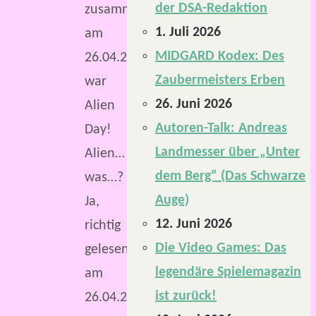
der DSA-Redaktion
zusammen,
1. Juli 2026
am
MIDGARD Kodex: Des
26.04.2017
Zaubermeisters Erben
war
26. Juni 2026
Alien
Autoren-Talk: Andreas
Day!
Landmesser über „Unter
Alien…
dem Berg“ (Das Schwarze
was…?
Auge)
Ja,
12. Juni 2026
richtig
Die Video Games: Das
gelesen,
legendäre Spielemagazin
am
ist zurück!
26.04.2017