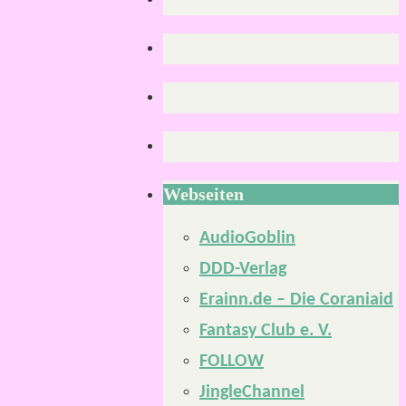
Webseiten
AudioGoblin
DDD-Verlag
Erainn.de – Die Coraniaid
Fantasy Club e. V.
FOLLOW
JingleChannel