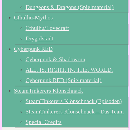
Dungeons & Dragons (Spielmaterial)
Cthulhu-Mythos
Cthulhu/Lovecraft
Drygolstadt
Cyberpunk RED
Cyberpunk & Shadowrun
ALL. IS. RIGHT. IN. THE. WORLD.
Cyberpunk RED (Spielmaterial)
SteamTinkerers Klönschnack
SteamTinkerers Klönschnack (Episoden)
SteamTinkerers Klönschnack – Das Team
Special Credits