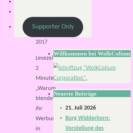
Juli
2017
19.
Supporter Only
Juli
2017
Willkommen bei WolkColium
Lesezeit:
2
Minuten
„Warum
Neueste Beiträge
blendet
21. Juli 2026
ihr
Burg Widderhorn:
Werbung
Vorstellung des
in