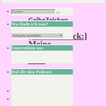
Schlagwort:
Suchen
Suchen
GelbeZeichen
nach:
Wo finde ich was?
[:Klönschnack:]
Wo
Meine
finde
Unterstütze uns
Antworten
ich
zu…
was?
Hol dir den Podcast
Von
Mirco
19.