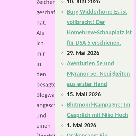
10. Juni 2026
Zeichen
Burg Widderhorn: Es ist
geschafft
vollbracht! Der
hat.
Homebrew-Schauplatz ist
Als
für DSA 5 erschienen.
ich
29. Mai 2026
mir
Aventurien 5e und
in
Myranor 5e: Neuigkeiten
den
aus erster Hand
besagten
15. Mail 2026
Blogwatch
Blutmond-Kampagne: Im
angeschaut
Gespräch mit Niko Hoch
und
1. Mai 2026
einen