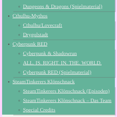
Dungeons & Dragons (Spielmaterial)
Cthulhu-Mythos
Cthulhu/Lovecraft
Drygolstadt
Cyberpunk RED
Cyberpunk & Shadowrun
ALL. IS. RIGHT. IN. THE. WORLD.
Cyberpunk RED (Spielmaterial)
SteamTinkerers Klönschnack
SteamTinkerers Klönschnack (Episoden)
SteamTinkerers Klönschnack – Das Team
Special Credits