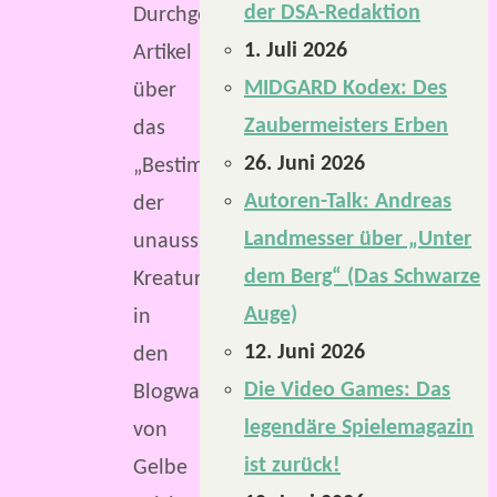
der DSA-Redaktion
Durchgeblättert-
1. Juli 2026
Artikel
MIDGARD Kodex: Des
über
Zaubermeisters Erben
das
26. Juni 2026
„Bestimmungsbuch
Autoren-Talk: Andreas
der
Landmesser über „Unter
unaussprechlichen
dem Berg“ (Das Schwarze
Kreaturen“
Auge)
in
12. Juni 2026
den
Die Video Games: Das
Blogwatch
legendäre Spielemagazin
von
ist zurück!
Gelbe