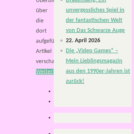
Drakensang: Ein
Überblick
unvergessliches Spiel in
über
der fantastischen Welt
die
von Das Schwarze Auge
dort
22. April 2026
aufgeführten
Die „Video Games“ –
Artikel
Mein Lieblingsmagazin
verschafft…
aus den 1990er-Jahren ist
Weiterlesen
zurück!