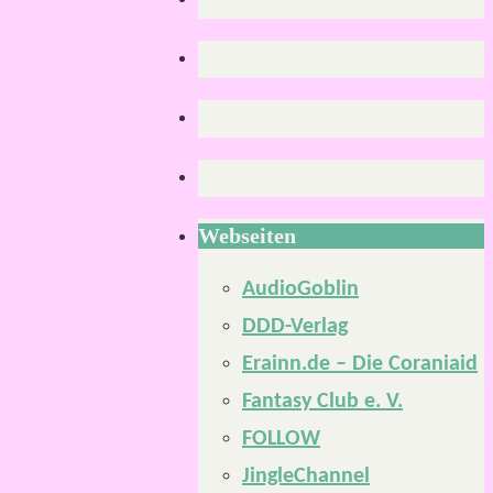
Webseiten
AudioGoblin
DDD-Verlag
Erainn.de – Die Coraniaid
Fantasy Club e. V.
FOLLOW
JingleChannel