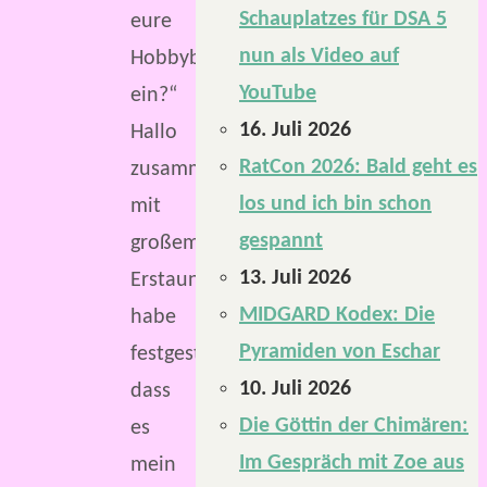
Schauplatzes für DSA 5
eure
nun als Video auf
Hobbyblogs
YouTube
ein?“
16. Juli 2026
Hallo
RatCon 2026: Bald geht es
zusammen,
los und ich bin schon
mit
gespannt
großem
13. Juli 2026
Erstaunen
MIDGARD Kodex: Die
habe
Pyramiden von Eschar
festgestellt,
10. Juli 2026
dass
Die Göttin der Chimären:
es
Im Gespräch mit Zoe aus
mein