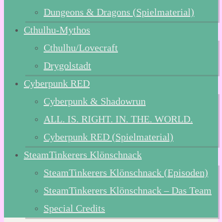
Dungeons & Dragons (Spielmaterial)
Cthulhu-Mythos
Cthulhu/Lovecraft
Drygolstadt
Cyberpunk RED
Cyberpunk & Shadowrun
ALL. IS. RIGHT. IN. THE. WORLD.
Cyberpunk RED (Spielmaterial)
SteamTinkerers Klönschnack
SteamTinkerers Klönschnack (Episoden)
SteamTinkerers Klönschnack – Das Team
Special Credits