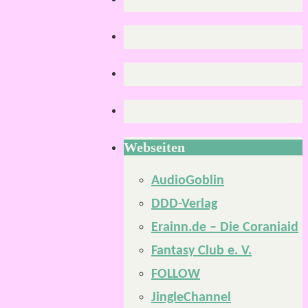
Webseiten
AudioGoblin
DDD-Verlag
Erainn.de – Die Coraniaid
Fantasy Club e. V.
FOLLOW
JingleChannel