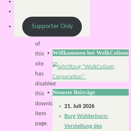
Februar
2023
The
Supporter Only
admin
of
Willkommen bei WolkColium
this
site
has
disabled
Neueste Beiträge
this
download
21. Juli 2026
item
Burg Widderhorn:
page.
Vorstellung des