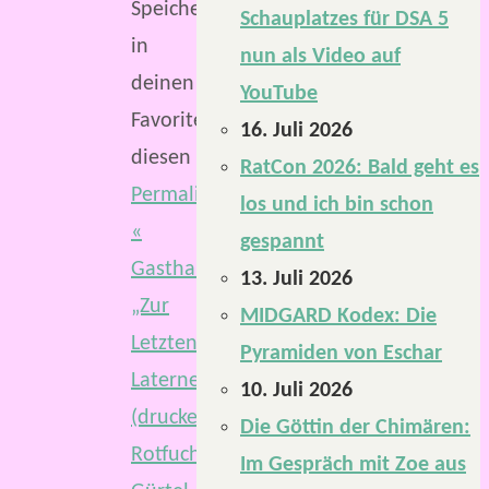
Speichere
Schauplatzes für DSA 5
in
nun als Video auf
deinen
YouTube
Favoriten
16. Juli 2026
diesen
RatCon 2026: Bald geht es
Permalink
.
los und ich bin schon
«
gespannt
Gasthaus
13. Juli 2026
„Zur
MIDGARD Kodex: Die
Letzten
Pyramiden von Eschar
Laterne“
10. Juli 2026
(druckerfreundlich)
Die Göttin der Chimären:
Rotfuchsens
Im Gespräch mit Zoe aus