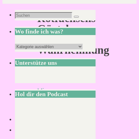
Suchen
Rotfuchsens
Suchen
nach:
Gürtel
Wo finde ich was?
der
Wo
Wahrnehmung
finde
Unterstütze uns
ich
was?
Von
Mirco
Hol dir den Podcast
18.
März
2021
23.