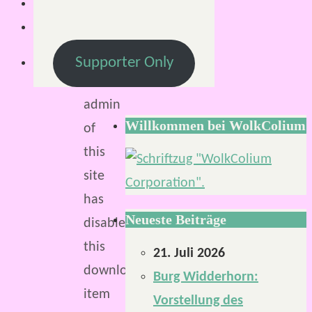
23.
April
2023
Supporter Only
The
admin
Willkommen bei WolkColium
of
this
site
has
Neueste Beiträge
disabled
this
21. Juli 2026
download
Burg Widderhorn:
item
Vorstellung des