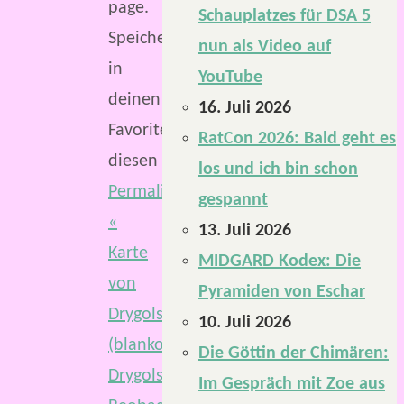
page.
Schauplatzes für DSA 5
Speichere
nun als Video auf
in
YouTube
deinen
16. Juli 2026
Favoriten
RatCon 2026: Bald geht es
diesen
los und ich bin schon
Permalink
.
gespannt
«
13. Juli 2026
Karte
MIDGARD Kodex: Die
von
Pyramiden von Eschar
Drygolstadt
10. Juli 2026
(blanko)
Die Göttin der Chimären:
Drygolstädter
Im Gespräch mit Zoe aus