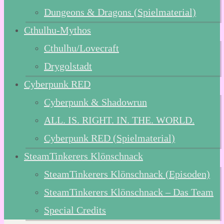
Dungeons & Dragons (Spielmaterial)
Cthulhu-Mythos
Cthulhu/Lovecraft
Drygolstadt
Cyberpunk RED
Cyberpunk & Shadowrun
ALL. IS. RIGHT. IN. THE. WORLD.
Cyberpunk RED (Spielmaterial)
SteamTinkerers Klönschnack
SteamTinkerers Klönschnack (Episoden)
SteamTinkerers Klönschnack – Das Team
Special Credits