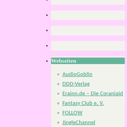
Webseiten
AudioGoblin
DDD-Verlag
Erainn.de – Die Coraniaid
Fantasy Club e. V.
FOLLOW
JingleChannel