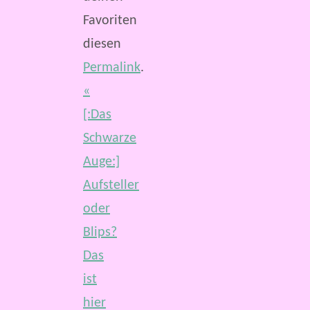
Favoriten
diesen
Permalink
.
«
[:Das
Schwarze
Auge:]
Aufsteller
oder
Blips?
Das
ist
hier