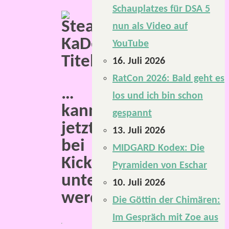
Schauplatzes für DSA 5
nun als Video auf
YouTube
16. Juli 2026
RatCon 2026: Bald geht es
…
los und ich bin schon
kann
gespannt
jetzt
13. Juli 2026
bei
MIDGARD Kodex: Die
Kickstarter
Pyramiden von Eschar
unterstützt
10. Juli 2026
werden.
Die Göttin der Chimären:
Im Gespräch mit Zoe aus