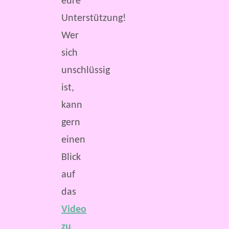
eure
Unterstützung!
Wer
sich
unschlüssig
ist,
kann
gern
einen
Blick
auf
das
Video
zu