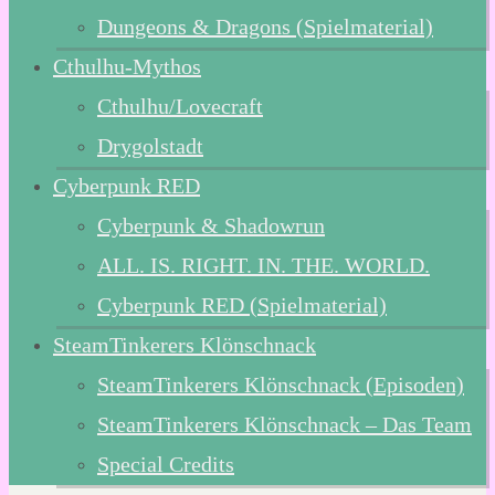
Dungeons & Dragons (Spielmaterial)
Cthulhu-Mythos
Cthulhu/Lovecraft
Drygolstadt
Cyberpunk RED
Cyberpunk & Shadowrun
ALL. IS. RIGHT. IN. THE. WORLD.
Cyberpunk RED (Spielmaterial)
SteamTinkerers Klönschnack
SteamTinkerers Klönschnack (Episoden)
SteamTinkerers Klönschnack – Das Team
Special Credits