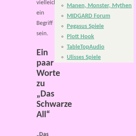
vielleicht
Manen, Monster, Mythen
ein
MIDGARD Forum
Begriff
Pegasus Spiele
sein.
Plott Hook
TableTopAudio
Ein
Ulisses Spiele
paar
Worte
zu
„Das
Schwarze
All“
„Das