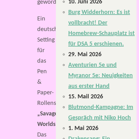
10. Juni 2026
geworden.
Burg Widderhorn: Es ist
Ein
vollbracht! Der
deutsches
Homebrew-Schauplatz ist
Setting
für DSA 5 erschienen.
für
29. Mai 2026
das
Aventurien 5e und
Pen
Myranor 5e: Neuigkeiten
&
aus erster Hand
Paper-
15. Mail 2026
Rollenspiel
Blutmond-Kampagne: Im
„Savage
Gespräch mit Niko Hoch
Worlds“
.
1. Mai 2026
Das