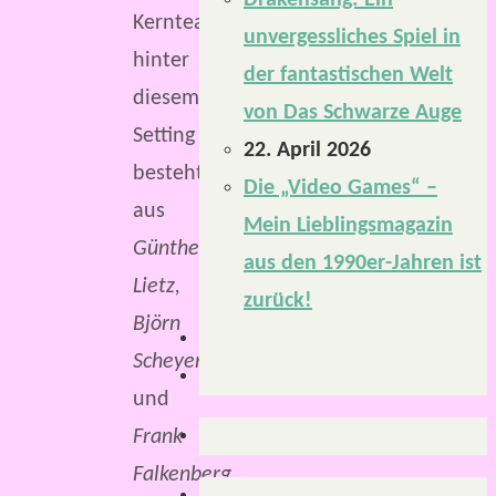
Drakensang: Ein
Kernteam
unvergessliches Spiel in
hinter
der fantastischen Welt
diesem
von Das Schwarze Auge
Setting
22. April 2026
besteht
Die „Video Games“ –
aus
Mein Lieblingsmagazin
Günther
aus den 1990er-Jahren ist
Lietz,
zurück!
Björn
Scheyer
und
Frank
Falkenberg
.