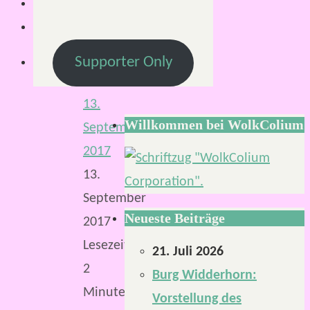
Von
Supporter Only
Mirco
13.
Willkommen bei WolkColium
September
2017
13.
September
Neueste Beiträge
2017
Lesezeit:
21. Juli 2026
2
Burg Widderhorn:
Minuten
Vorstellung des