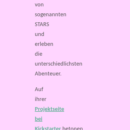
von
sogenannten
STARS
und
erleben
die
unterschiedlichsten
Abenteuer.
Auf
ihrer
Projektseite
bei
Kickstarter
betonen