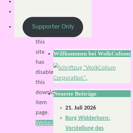
The
admin
Supporter Only
of
this
site
Willkommen bei WolkColium
has
disabled
this
download
Neueste Beiträge
item
21. Juli 2026
page.
Burg Widderhorn:
Weiterlesen
Vorstellung des