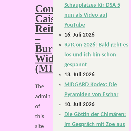
Schauplatzes für DSA 5
Congan
nun als Video auf
Caisleán
YouTube
Reithe
16. Juli 2026
–
RatCon 2026: Bald geht es
Burg
los und ich bin schon
Widderhorn
gespannt
(MIDGARD)
13. Juli 2026
MIDGARD Kodex: Die
The
Pyramiden von Eschar
admin
10. Juli 2026
of
Die Göttin der Chimären:
this
Im Gespräch mit Zoe aus
site