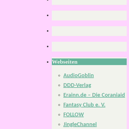
Webseiten
AudioGoblin
DDD-Verlag
Erainn.de – Die Coraniaid
Fantasy Club e. V.
FOLLOW
JingleChannel