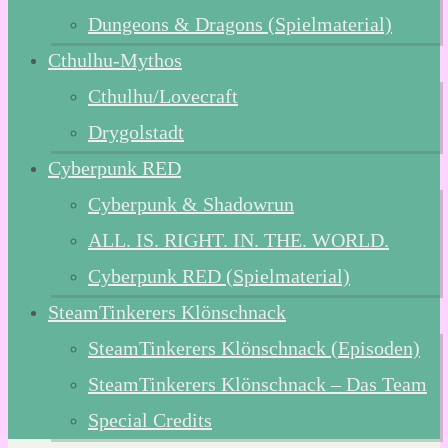
Dungeons & Dragons (Spielmaterial)
Cthulhu-Mythos
Cthulhu/Lovecraft
Drygolstadt
Cyberpunk RED
Cyberpunk & Shadowrun
ALL. IS. RIGHT. IN. THE. WORLD.
Cyberpunk RED (Spielmaterial)
SteamTinkerers Klönschnack
SteamTinkerers Klönschnack (Episoden)
SteamTinkerers Klönschnack – Das Team
Special Credits