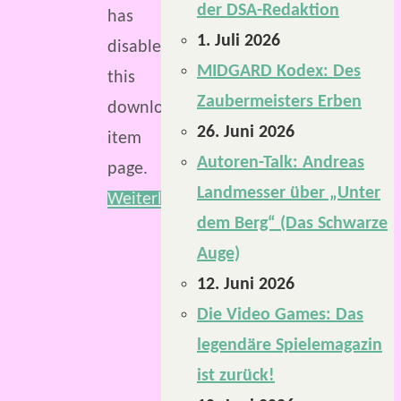
der DSA-Redaktion
has
1. Juli 2026
disabled
MIDGARD Kodex: Des
this
Zaubermeisters Erben
download
26. Juni 2026
item
Autoren-Talk: Andreas
page.
Landmesser über „Unter
Weiterlesen
dem Berg“ (Das Schwarze
Auge)
12. Juni 2026
Die Video Games: Das
legendäre Spielemagazin
ist zurück!