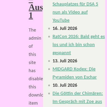
Schauplatzes für DSA 5
Ausgabe
nun als Video auf
1
YouTube
16. Juli 2026
The
RatCon 2026: Bald geht es
admin
los und ich bin schon
of
gespannt
this
13. Juli 2026
site
MIDGARD Kodex: Die
has
Pyramiden von Eschar
disabled
10. Juli 2026
this
Die Göttin der Chimären:
download
Im Gespräch mit Zoe aus
item