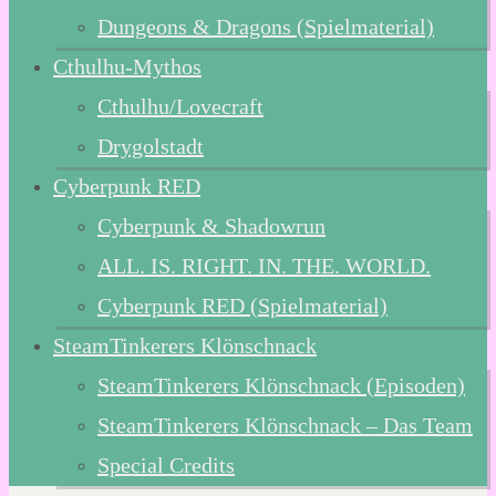
Dungeons & Dragons (Spielmaterial)
Cthulhu-Mythos
Cthulhu/Lovecraft
Drygolstadt
Cyberpunk RED
Cyberpunk & Shadowrun
ALL. IS. RIGHT. IN. THE. WORLD.
Cyberpunk RED (Spielmaterial)
SteamTinkerers Klönschnack
SteamTinkerers Klönschnack (Episoden)
SteamTinkerers Klönschnack – Das Team
Special Credits