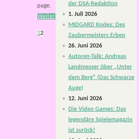
der DSA-Redaktion
page.
1. Juli 2026
Weiterlesen
MIDGARD Kodex: Des
1
2
Zaubermeisters Erben
26. Juni 2026
Autoren-Talk: Andreas
Landmesser über „Unter
dem Berg“ (Das Schwarze
Auge)
12. Juni 2026
Die Video Games: Das
legendäre Spielemagazin
ist zurück!