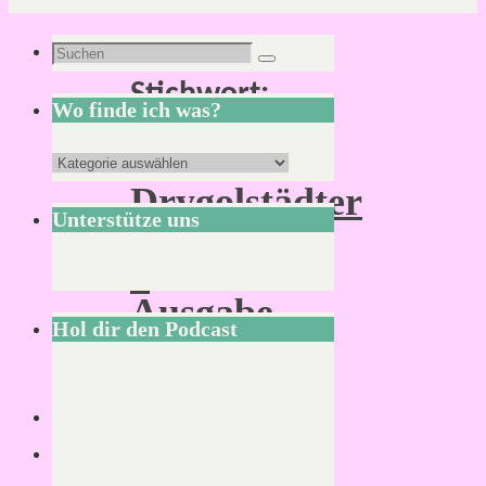
Download
Suchen
Suchen
Stichwort:
nach:
Wo finde ich was?
Cthulhu
Wo
Drygolstädter
finde
Unterstütze uns
Beobachter
ich
–
was?
Ausgabe
Hol dir den Podcast
2
The
admin