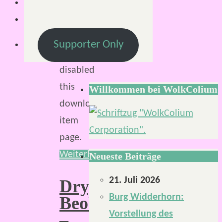
of
this
site
Supporter Only
has
disabled
this
Willkommen bei WolkColium
download
item
page.
Weiterlesen
Neueste Beiträge
21. Juli 2026
Drygolstädter
Burg Widderhorn:
Beobachter
Vorstellung des
–